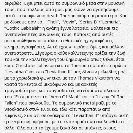
ακριβώς. Έχει μπει αυτό το συμφωνικό μέσα στην μουσική
τους, που πολλούς από μας, μας έκανε να αγαπήσουμε
αυτό το συμφωνικό death Therion ακόμα περισσότερο. Και
με δίσκους σαν τα , ‘’Theli’’, ‘’Vovin’’, ‘’Serius B’’/’’Lemuria’’,
‘’Gothic Gabbalah’’ η αγάπη έγινε λατρεία. Βάλτε και τις
ανεπανάληπτες συναυλίες τους. Κάποιες από αυτές
μετουσιώθηκαν σε απόλυτα εθιστικές ηχογραφήσεις –
κινηματογραφήσεις. Αυτά έχουν περάσει όμως και μάλλον
ανεπιστρεπτί. Σίγουρα ο κάθε καλλιτέχνης ορίζει την ζωή
του και την καλλιτεχνική του δημιουργία όπως θέλει, έτσι
και ο Christofer Johnsson και το Therion του από το πρώτο
‘’Leviathan’’ και στο ‘’Leviathan II’’ μας δίνουν μελωδίες μαζί
με τα χορωδιακά φωνητικά, με τον Thomas Vikström να
κρατά το κεντρικό μικρόφωνο και με αρκετές
τραγουδίστριες και τραγουδιστές να είναι στο πλευρό
του. ‘Ετσι μπαίνει το ‘’Aeon Of Maat’’ και το ‘’Litany Of The
Fallen’’ που ακολουθεί. Το συμφωνικό metal μαζί με το
νεοκλασικό στυλ είναι και εδώ κάτι παραπάνω από
εμφανές. Συν ότι σε ολάκερο το ‘’Leviathan II’’ υπάρχει αυτή
η σινεματική αφήγηση, με το ένα κομμάτι να ακολουθεί το
άλλο. Όλα αυτά τα έχουμε ξανά δει σε μπάντες στους