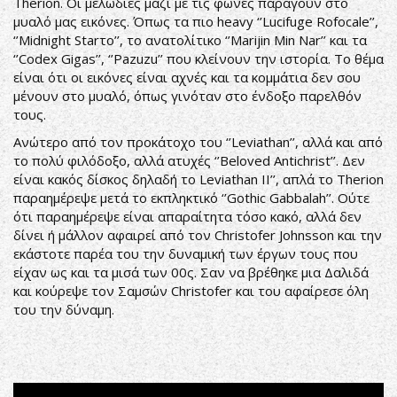
Therion. Οι μελωδίες μαζί με τις φωνές παράγουν στο
μυαλό μας εικόνες. Όπως τα πιο heavy ‘’Lucifuge Rofocale’’,
‘’Midnight Starτο’’, το ανατολίτικο ‘’Marijin Min Nar’’ και τα
‘’Codex Gigas’’, ‘’Pazuzu’’ που κλείνουν την ιστορία. Το θέμα
είναι ότι οι εικόνες είναι αχνές και τα κομμάτια δεν σου
μένουν στο μυαλό, όπως γινόταν στο ένδοξο παρελθόν
τους.
Ανώτερο από τον προκάτοχο του ‘’Leviathan’’, αλλά και από
το πολύ φιλόδοξο, αλλά ατυχές ‘’Beloved Antichrist’’. Δεν
είναι κακός δίσκος δηλαδή το Leviathan II’’, απλά το Therion
παραημέρεψε μετά το εκπληκτικό ‘’Gothic Gabbalah’’. Ούτε
ότι παραημέρεψε είναι απαραίτητα τόσο κακό, αλλά δεν
δίνει ή μάλλον αφαιρεί από τον Christofer Johnsson και την
εκάστοτε παρέα του την δυναμική των έργων τους που
είχαν ως και τα μισά των 00ς. Σαν να βρέθηκε μια Δαλιδά
και κούρεψε τον Σαμσών Christofer και του αφαίρεσε όλη
του την δύναμη.