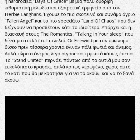
η hardrockιά ‘’Days Of Grace’’ με μια πολύ όμορφη
κιθαριστική μελωδία και εξαιρετική ερμηνεία από τον
Herbie Langhans. Έχουμε το πιο σκοτεινό και συνάμα άγριο
‘’Fallen Angel’’ και το πιο speedάτο ‘’Land Of Chaos’’ που δεν
δείχνουν να προσθέτουν κάτι το ιδιαίτερο. Υπάρχει και η
διασκευή στους The Romantics, ‘’Talking In Your sleep’’ που
δίνει μια rock ‘n’ roll πινελιά. Οι Firewind με τον ομώνυμο
δίσκο πριν τέσσερα χρόνια έγιναν πάλι φωτιά και άνεμος.
Απλά τώρα ο άνεμος λίγο σίγασε και η φωτιά κάπως έπεσαι.
Το ‘’Stand United’’ περνάει πάντως από τα αυτιά μου σαν
ευκολόπιοτο κρασάκι, απλά κάπως νερωμένο, χωρίς αυτό
το κάτι που θα με κρατήσει για να το ακούω και να το ξανά
ακούω.