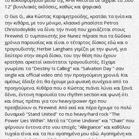
το κυκλοφόρησαν μέσω της AFM Records σε digipac cd ,δύο
12’’ βυνιλιακές εκδόσεις, καθώς και ψηφιακά.
Ο Gus G., aka Κώστας Καραμητρούδης, κρατάει τα ηνία και
την κιθάρα, με τον μόνιμο, κλασικό μπασίστα Petros
Christodoylidis να δίνει την πνοή που χρειάζεται στους
Firewind. Ο τυμπανιστής Joe Nunez πέρασε πια τα δώδεκα
χρόνια παρουσίας και είναι ο τέταρτος δίσκος εδώ και ο
τραγουδιστής Herbie Langhans γεμίζει με την φωνή, για
δεύτερο στην σειρά δίσκο, του την θέση που έχουν
κρατήσει αρκετοί ικανότατοι τραγουδιστές. Είχαμε
γνωρίσει τα ‘’Destiny Is Calling’’ και ‘’Salvation Day ’’ σαν
single και official video από την προηγούμενη χρονιά. Και
αμέσως έδειξε ότι θα έχουμε μια φυσική συνέχεια από τα
προηγούμενα. Κιθάρα που ο Κώστας πιάνει λύνει και ξανά
δένει, έντονη παρουσία του rhythm section και φωνή ότι
και όπως πρέπει για τον heavy/power ήχο που
πρεσβεύουν οι Firewind. Από εκεί και πέρα έχουμε το πολύ
δυναμικό ‘’Stand United’’ το πιο heavy/hard rock ‘’The
Power Lies Within’’. Μετά τα ‘’Come Undone’’ και ‘’Chain’’ που
φέρνουν έντονα στο νου εποχές ‘’Allegiance’’ και καθόλου
τυχαία είναι και τα πιο αγαπημένα μου εδώ. Αγαπημένη και