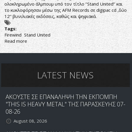
ολοκληρωμένο άλμπουμ υπό τον τίτλο ‘’Stand United’’ και
το κυκλοφόρησαν μέσω της AFM Records σε digipac cd ,δύο
12’’ βυνιλιακές εκδόσεις, καθώς και ψηφιακά.
Tags:
Firewind
Stand United
Read more
about
ΦΩΤΙΑ
ΚΑΙ
ΑΝΕΜΟΣ
ΞΑΝΑ?
LATEST NEWS
ΑΚΟΥΣΤΕ ΣΕ ΕΠΑΝΑΛΗΨΗ ΤΗΝ ΕΚΠΟΜΠΗ
"THIS IS HEAVY METAL" ΤΗΣ ΠΑΡΑΣΚΕΥΗΣ 07-
08-26
August 08, 2026