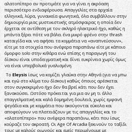
αλατοπίπερο αν προτιμάτε για να γίνει η ακρόαση
περισσότερο ενδιαφέρουσα. Απαγγελίες στα αρχαία
ελληνικά, λύρα, γυναικεία φωνητικά, όλα συμβάλλουν στην
δημιουργία μιας μυστικιστικής ατμόσφαιρας η οποία δεν
έρχεται σε αντίθεση με τον σκληρό ηλεκτρικό ήχο, καθώς η
μπάντα ξέρει πότε να βάλει ένα μικρό φρένο στην thrash
καταιγίδα και να αφήσει τα κομμάτια να «αναπνεύσουν»,
είτε με τα στοιχεία που ανέφερα παραπάνω είτε με κάποιο
όμορφο solo στην κιθάρα ενώ επίσης η παραγωγή του
δίσκου είναι υποδειγματική και δίνει ευκρίνεια χωρίς όμως
να είναι υπερβολικά γυαλισμένη.
Το
Eleysis
ίσως να κομίζει γλαύκα στην Αθηνά (για να μπω
και εγώ στο κλίμα του δίσκου) καθώς όποιος αρέσκεται
στον συγκεκριμένο ήχο δεν θα βρεί κάτι που δεν έχει
ξανακούσει. Ωστόσο πρόκειται για μια αν μη τι άλλο
επαγγελματική και καλά δομημένη δουλειά, χωρίς εμφανή
ψεγάδια και με κομμάτια που ακούγονται εύκολα και
αποφεύγουν να πλατειάζουν με τις απαγγελίες και το
«αλατοπίπερο» που ανέφερα παραπάνω, κάτι που ίσως
κούραζε τον ακροατή. Οι Age Of Arcadia ξεκινούν το ταξίδι
τους με καλούς οιωνούς και εμείς περιμένουμε με