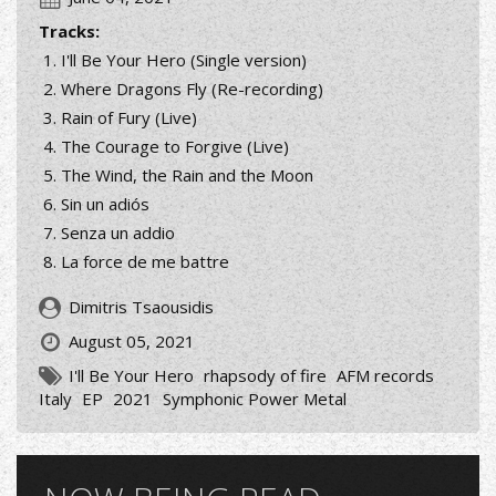
Tracks:
I'll Be Your Hero (Single version)
Where Dragons Fly (Re-recording)
Rain of Fury (Live)
The Courage to Forgive (Live)
The Wind, the Rain and the Moon
Sin un adiós
Senza un addio
La force de me battre
Dimitris Tsaousidis
August 05, 2021
I'll Be Your Hero
rhapsody of fire
AFM records
Italy
EP
2021
Symphonic Power Metal