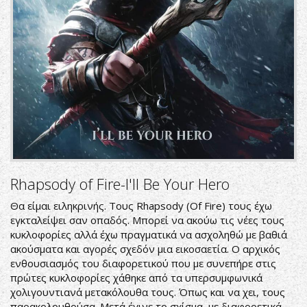
Rhapsody of Fire-I'll Be Your Hero
Θα είμαι ειληκρινής. Τους Rhapsody (Of Fire) τους έχω
εγκταλείψει σαν οπαδός. Μπορεί να ακούω τις νέες τους
κυκλοφορίες αλλά έχω πραγματικά να ασχοληθώ με βαθιά
ακούσματα και αγορές σχεδόν μια εικοσαετία. Ο αρχικός
ενθουσιασμός του διαφορετικού που με συνεπήρε στις
πρώτες κυκλοφορίες χάθηκε από τα υπερσυμφωνικά
χολιγουντιανά μετακόλουθα τους. Όπως και να χει, τους
παρακολουθούσα. Μετά έγινε το σχίσμα, με διαφορετικά