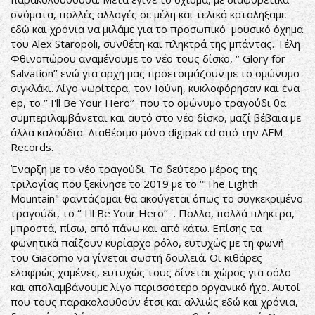
ονόματα, πολλές αλλαγές σε μέλη και τελικά καταλήξαμε
εδώ και χρόνια να μιλάμε για το προσωπικό μουσικό όχημα
του Alex Staropoli, συνθέτη και πληκτρά της μπάντας. Τέλη
Φθινοπώρου αναμένουμε το νέο τους δίσκο, ‘’ Glory for
Salvation’’ ενώ για αρχή μας προετοιμάζουν με το ομώνυμο
σιγκλάκι. Λίγο νωρίτερα, τον Ιούνη, κυκλοφόρησαν και ένα
ep, το ‘’ I'll Be Your Hero’’ που το ομώνυμο τραγούδι θα
συμπεριλαμβάνεται και αυτό στο νέο δίσκο, μαζί βέβαια με
άλλα καλούδια. Διαθέσιμο μόνο digipak cd από την AFM
Records.
Έναρξη με το νέο τραγούδι. Το δεύτερο μέρος της
τριλογίας που ξεκίνησε το 2019 με το ‘"The Eighth
Mountain" φαντάζομαι θα ακούγεται όπως το συγκεκριμένο
τραγούδι, το ‘’ I'll Be Your Hero’’ . Πολλα, πολλά πλήκτρα,
μπροστά, πίσω, από πάνω και από κάτω. Επίσης τα
φωνητικά παίζουν κυρίαρχο ρόλο, ευτυχώς με τη φωνή
του Giacomo να γίνεται σωστή δουλειά. Οι κιθάρες
ελαφρώς χαμένες, ευτυχώς τους δίνεται χώρος για σόλο
και απολαμβάνουμε λίγο περισσότερο οργανικό ήχο. Αυτοί
που τους παρακολουθούν έτσι και αλλιώς εδώ και χρόνια,