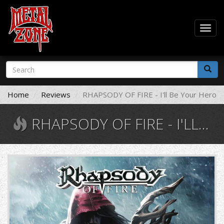
Togg
navig
Skip
Search
to
form
main
Search
content
Home
Reviews
RHAPSODY OF FIRE - I'll Be Your Hero
RHAPSODY OF FIRE - I'LL BE YOUR HERO
942541.jpg