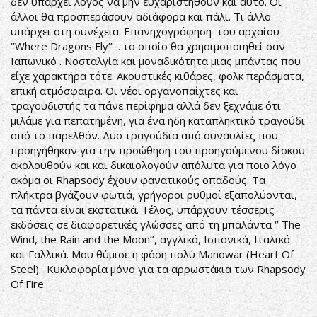
δεν υπάρχει λόγος να μην ευχαριστηθούν και αυτό. Οι
άλλοι θα προσπεράσουν αδιάφορα και πάλι. Τι άλλο
υπάρχει στη συνέχεια. Επανηχογράφηση του αρχαίου
‘’Where Dragons Fly’’ . το οποίο θα χρησιμοποιηθεί σαν
Ιαπωνικό . Νοσταλγία και μοναδικότητα μιας μπάντας που
είχε χαρακτήρα τότε. Ακουστικές κιθάρες, φολκ περάσματα,
επική ατμόσφαιρα. Οι νέοι οργανοπαίχτες και
τραγουδιστής τα πάνε περίφημα αλλά δεν ξεχνάμε ότι
μιλάμε για πεπατημένη, για ένα ήδη καταπληκτικό τραγούδι
από το παρελθόν. Δυο τραγούδια από συναυλίες που
προηγήθηκαν για την προώθηση του προηγούμενου δίσκου
ακολουθούν και και δικαιολογούν απόλυτα για ποιο λόγο
ακόμα οι Rhapsody έχουν φανατικούς οπαδούς. Τα
πλήκτρα βγάζουν φωτιά, γρήγοροι ρυθμοί εξαπολύονται,
τα πάντα είναι εκστατικά. Τέλος, υπάρχουν τέσσερις
εκδόσεις σε διαφορετικές γλώσσες από τη μπαλάντα ‘’ The
Wind, the Rain and the Moon’’, αγγλικά, Ισπανικά, Ιταλικά
και Γαλλικά. Μου θύμισε η φάση πολύ Manowar (Heart Of
Steel). Κυκλοφορία μόνο για τα αρρωστάκια των Rhapsody
Of Fire.