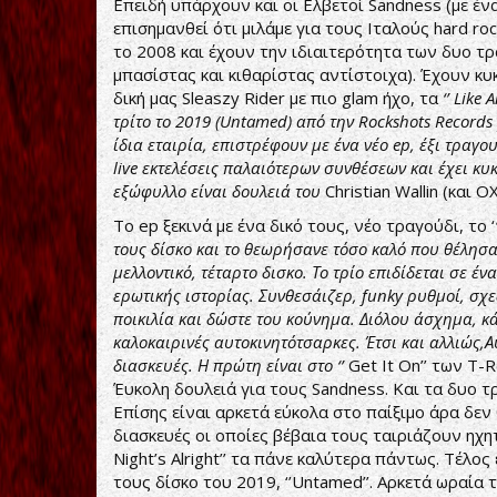
Επειδή υπάρχουν και οι Ελβετοί Sandness (με έν
επισημανθεί ότι μιλάμε για τους Ιταλούς hard r
το 2008 και έχουν την ιδιαιτερότητα των δυο τ
μπασίστας και κιθαρίστας αντίστοιχα). Έχουν κ
δική μας Sleaszy Rider με πιο glam ήχο, τα
‘’
Like
A
τρίτο το 2019 (
Untamed
) από την
Rockshots
Records
ίδια εταιρία, επιστρέφουν με ένα νέο
ep
, έξι τραγο
live
εκτελέσεις παλαιότερων συνθέσεων και έχει κυ
εξώφυλλο είναι δουλειά του
Christian Wallin (και Ο
Το ep ξεκινά με ένα δικό τους, νέο τραγούδι, το ‘
τους δίσκο και το θεωρήσανε τόσο καλό που θέλησ
μελλοντικό, τέταρτο δισκο. Το τρίο επιδίδεται σε έν
ερωτικής ιστορίας. Συνθεσάιζερ,
funky
ρυθμοί, σχε
ποικιλία και δώστε του κούνημα. Διόλου άσχημα, κά
καλοκαιρινές αυτοκινητότσαρκες. Έτσι και αλλιώς,
διασκευές. Η πρώτη είναι στο ‘’
Get It On’’ των T-Re
Έυκολη δουλειά για τους Sandness. Και τα δυο τ
Επίσης είναι αρκετά εύκολα στο παίξιμο άρα δεν
διασκευές οι οποίες βέβαια τους ταιριάζουν ηχητι
Night’s Alright’’ τα πάνε καλύτερα πάντως. Τέλο
τους δίσκο του 2019, ‘’Untamed’’. Αρκετά ωραία