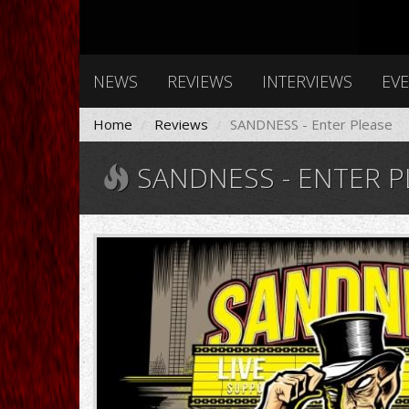
NEWS
REVIEWS
INTERVIEWS
EV
Home
Reviews
SANDNESS - Enter Please
SANDNESS - ENTER P
sandness
ep
cover.jpg