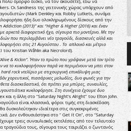
α πολύ όμορφο δίσκο, να τον ακούσετε), εδώ να
ockers. Οι Sandness της γειτονικής χώρας υπάρχουν από
ραγουδιστών (Mark Denkley και Robby Lutkets, συνάμα
υκλοφορήσει ήδη δυο ολοκληρωμένους δίσκους από την
n
Addiction
(2013)’’ και ‘’
Higher
&
Higher
(2016) και έναν
με αρκετά διαφορετικό ήχο, σίγουρα πιο μοντέρνο. Με την
υδιών που περιλαμβάνει νέο τραγούδι, διασκευές αλλά και
κλοφορήσει στις 21 Αυγούστου .
To
απλοικό και μέτριο
ΧΙ του Kristian Wåhlin aka Necrolord).
’
Alive
&
Kickin
’’. Ήταν το πρώτο που γράψανε μετά τον τρίτο
αν να το κυκλοφορήσουν παρά να περιμένουν να μπει στον
α
hard
rock
ντελίριο με στιχουργική επικάλυψη μιας
δόν χορευτικοί, πιασάρικες μελωδίες, δυο φωνές για την
θετα διασκεδαστικό, ότι πρέπει για μπύρες, συναυλίες,
Αυγουστιάτικα κυκλοφόρησε. Στη συνέχεια έχουμε δυο
x και η άλλη στο ‘’Saturday Night’s Alright’’ του Elton John.
ραγούδια είναι κλασσικά, φόροι τιμής στη διασκέδαση.
 θα δυσκολεύτηκαν ιδιαίτερα στις συγκεκριμένες
κά. Δεν ενθουσιάστηκα στο ‘’ Get It On’’, στο ‘’Saturday
ς έχουμε τρεις συναυλιακές εκτελέσεις από τον τελευταίο
 τα τραγούδια τους, σίγουρα τους ταιριάζει ο ζωντανός