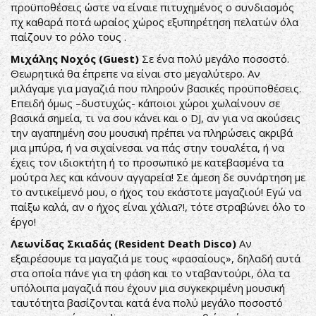
προϋποθέσεις ώστε να είναιε πιτυχημένος ο συνδιασμός
πχ καθαρά ποτά ωραίος χώρος εξυπηρέτηση πελατών όλα
παίζουν το ρόλο τους .
Μιχάλης Νοχός (Guest)
Σε ένα πολύ μεγάλο ποσοστό.
Θεωρητικά θα έπρεπε να είναι στο μεγαλύτερο. Αν
μιλάγαμε για μαγαζιά που πληρούν βασικές προϋποθέσεις.
Επειδή όμως –δυστυχώς- κάποιοι χώροι χωλαίνουν σε
βασικά σημεία, τι να σου κάνει και ο DJ, αν για να ακούσεις
την αγαπημένη σου μουσική πρέπει να πληρώσεις ακριβά
μια μπύρα, ή να σιχαίνεσαι να πάς στην τουαλέτα, ή να
έχεις τον ιδιοκτήτη ή το προσωπικό με κατεβασμένα τα
μούτρα λες και κάνουν αγγαρεία! Σε άμεση δε συνάρτηση με
το αντικείμενό μου, ο ήχος του εκάστοτε μαγαζιού! Εγώ να
παίξω καλά, αν ο ήχος είναι χάλια?!, τότε στραβώνει όλο το
έργο!
Λεωνίδας Σκιαδάς (Resident Death Disco)
Αν
εξαιρέσουμε τα μαγαζιά με τους «φασαίους», δηλαδή αυτά
στα οποία πάνε για τη φάση και το νταβαντούρι, όλα τα
υπόλοιπα μαγαζιά που έχουν μια συγκεκριμένη μουσική
ταυτότητα βασίζονται κατά ένα πολύ μεγάλο ποσοστό