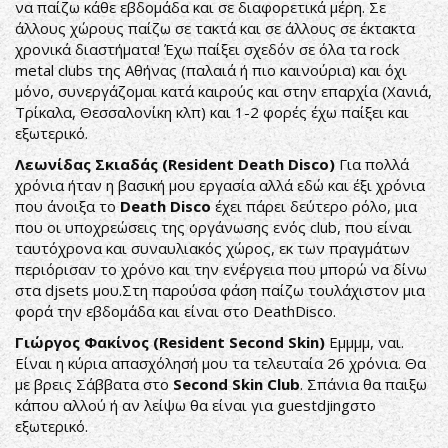
να παίζω κάθε εβδομάδα και σε διαφορετικά μέρη. Σε
άλλους χώρους παίζω σε τακτά και σε άλλους σε έκτακτα
χρονικά διαστήματα! Έχω παίξει σχεδόν σε όλα τα rock
metal clubs της Αθήνας (παλαιά ή πιο καινούρια) και όχι
μόνο, συνεργάζομαι κατά καιρούς και στην επαρχία (Χανιά,
Τρίκαλα, Θεσσαλονίκη κλπ) και 1-2 φορές έχω παίξει και
εξωτερικό.
Λεωνίδας Σκιαδάς (Resident Death Disco)
Για πολλά
χρόνια ήταν η βασική μου εργασία αλλά εδώ και έξι χρόνια
που άνοιξα το
Death Disco
έχει πάρει δεύτερο ρόλο, μια
που οι υποχρεώσεις της οργάνωσης ενός club, που είναι
ταυτόχρονα και συναυλιακός χώρος, εκ των πραγμάτων
περιόρισαν το χρόνο και την ενέργεια που μπορώ να δίνω
στα djsets μου.Στη παρούσα φάση παίζω τουλάχιστον μια
φορά την εβδομάδα και είναι στο DeathDisco.
Γιώργος Φακίνος (Resident Second Skin)
Εμμμμ, ναι.
Είναι η κύρια απασχόλησή μου τα τελευταία 26 χρόνια. Θα
με βρεις Σάββατα στο
Second Skin Club
. Σπάνια θα παιξω
κάπου αλλού ή αν λείψω θα είναι για guestdjingστο
εξωτερικό.