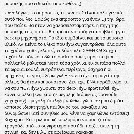
μουσικής που ειδικεύεται ο καθένας) .
- Αναλόγως το απρόοπτο, τι εννοείς? είναι πολύ γενικό
αυτό που λες. Σαφώς ένα απρόοπτο για έναν DJ την ώρα
που παίζει θα ήταν να χαλάσει/σταματήσει η πηγή της
μουσικής του, οπότε θα πρέπει να υπάρχει πρόβλεψη για
back up μηχανήματα. Το ίδιο συμβαίνει και με το μουσικό
υλικό. Αν εμένα το υλικό που έχω συγκεντρώσει όλα αυτά
τα χρόνια χαθεί, κλαπεί, χαλάσει κλπ ΧΑΘΗΚΑ! Χαχχα
ισχύει λοιπόν και εδώ το back up όπως προείπα (και
πολλαπλό μάλιστα)! Μετά τόσα χρόνια, είναι πάρα πολλά
τα ωραία, κουλά, ευτράπελα, περίεργα, άσχημα ή οι
αμήχανες στιγμές... ξέρω γω! Η νύχτα έχει τη μαγεία της,
αλλιώς θα ήταν και μονότονο! Δεν έχω ΕΝΑ παράδειγμα, τι
να σου πω?, έχω χωρίσει στα dexx, έχω ερωτευθεί, έχω
κάνει κι άλλα (ενώ έπαιζε μεγάλης διάρκειας τραγούδι
χαχαχααχ)… μεγάλη ‘έκπληξη’ νιώθω εγώ όταν μου ζητάει
κάποιος ιδιοκτήτης/υπεύθυνος του μαγαζιού να
δυναμώσω! Γιατί συνήθως μου λένε να χαμηλώνω εντάσεις!
Χαχαχαα! Και η κλασσική κουλαμάρα να σου ζητάνε
τραγούδι από το συγκρότημα που ήδη παίζει εκείνη τη
στιγμή (και δεν μιλώ σε αφιέρωμα χαχαχα!)