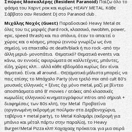
Σπύρος Μασκαλέρης (Resident Paranoid)
Παίζω όλο το
φάσμα του Χαρντ ροκ και κυρίως HEAVY METAL. Κάθε
Σάββατο σαν Resident DJ στο Paranoid club .
Μιχάλης Νοχός (Guest)
Παραδοσιακό Heavy Metal σε
όλες του τις μορφές (hard rock, κλασσικό, nwobhm, power,
epic, speed thrash) και πιο σπάνια, όταν το απαιτεί ο
χώρος και ο κόσμος, μπορώ (εννοώ γνωρίζω ως ένα
σημείο), να επεκταθώ σε death/black ή πιο rock -από την
άλλη μεριά- μονοπάτια. Θεματικό? Θεματικά events ναι
κάνω, αν εννοείς αφιερώματα σε καλλιτέχνες, μπάντες,
είδη, χώρες κλπ… αλλά κάθε εβδομάδα κυρίως δεν είναι
θεματικό. Είναι all around… Θε(α)ματικά μάλιστα μπορείς να
πεις επίσης το Μπάχαλο Party (ένα τρελό mix από cult 80’s
μουσικές ελληνικές + ξένες όχι μόνο metal, μαζί με βίντεο
αποσπάσματα από B’ movies / ατάκες από κλασσικές
κωμωδίες ελληνικού κινηματογράφου/ intros από σήριαλ +
διαφημίσεις των 80s κλπ), την Metal Προβατίνα
(οργανωμένη εκδρομή με πούλμαν στα Δερβενοχώρια,
ταβέρνα + metal party), το Metal Καλαμάρι (εκδρομή για
μπάνιο και μέταλ πάρτυ στην παραλία), το Heavy
Burger/Metal Pizza κλπ! Χαχαχααχ πρόκειται για μια σειρά