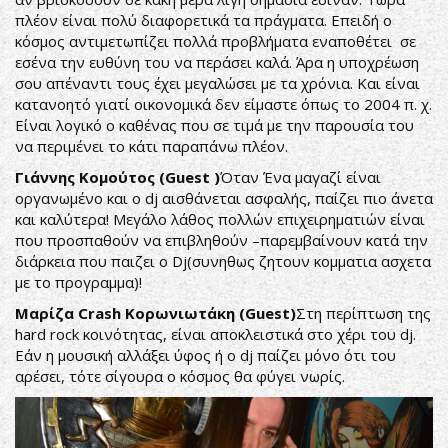
πλέον είναι πολύ διαφορετικά τα πράγματα. Επειδή ο
κόσμος αντιμετωπίζει πολλά προβλήματα εναποθέτει σε
εσένα την ευθύνη του να περάσει καλά. Άρα η υποχρέωση
σου απέναντι τους έχει μεγαλώσει με τα χρόνια. Και είναι
κατανοητό γιατί οικονομικά δεν είμαστε όπως το 2004 π. χ.
Είναι λογικό ο καθένας που σε τιμά με την παρουσία του
να περιμένει το κάτι παραπάνω πλέον.
Γιάννης Κομούτος (Guest )
Όταν Ένα μαγαζί είναι
οργανωμένο και ο dj αισθάνεται ασφαλής, παίζει πιο άνετα
και καλύτερα! Μεγάλο λάθος πολλών επιχειρηματιών είναι
που προσπαθούν να επιβληθούν –παρεμβαίνουν κατά την
διάρκεια που παιζει ο Dj(συνηθως ζητουν κομματια ασχετα
με το προγραμμα)!
Μαρίζα Crash Κορωνιωτάκη (Guest)
Στη περίπτωση της
hard rock κοινότητας, είναι αποκλειστικά στο χέρι του dj.
Εάν η μουσική αλλάξει ύφος ή ο dj παίζει μόνο ότι του
αρέσει, τότε σίγουρα ο κόσμος θα φύγει νωρίς.