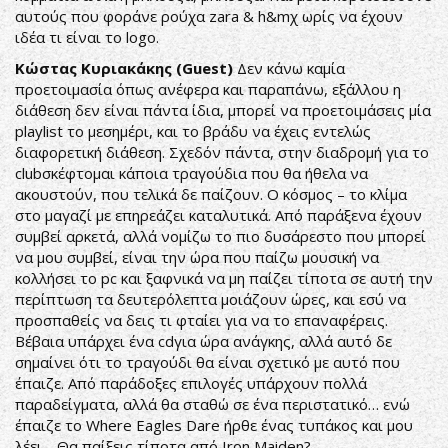
αυτούς που φοράνε ρούχα zara & h&mχ ωρίς να έχουν
ιδέα τι είναι το logo.
Κώστας Κυριακάκης (Guest)
Δεν κάνω καμία
προετοιμασία όπως ανέφερα και παραπάνω, εξάλλου η
διάθεση δεν είναι πάντα ίδια, μπορεί να προετοιμάσεις μία
playlist το μεσημέρι, και το βράδυ να έχεις εντελώς
διαφορετική διάθεση. Σχεδόν πάντα, στην διαδρομή για το
clubσκέφτομαι κάποια τραγούδια που θα ήθελα να
ακουστούν, που τελικά δε παίζουν. Ο κόσμος – το κλίμα
στο μαγαζί με επηρεάζει καταλυτικά. Από παράξενα έχουν
συμβεί αρκετά, αλλά νομίζω το πιο δυσάρεστο που μπορεί
να μου συμβεί, είναι την ώρα που παίζω μουσική να
κολλήσει το pc και ξαφνικά να μη παίζει τίποτα σε αυτή την
περίπτωση τα δευτερόλεπτα μοιάζουν ώρες, και εσύ να
προσπαθείς να δεις τι φταίει για να το επαναφέρεις.
Βέβαια υπάρχει ένα cdγια ώρα ανάγκης, αλλά αυτό δε
σημαίνει ότι το τραγούδι θα είναι σχετικό με αυτό που
έπαιζε. Από παράδοξες επιλογές υπάρχουν πολλά
παραδείγματα, αλλά θα σταθώ σε ένα περιστατικό… ενώ
έπαιζε το Where Eagles Dare ήρθε ένας τυπάκος και μου
λέει… Θα παίξεις τίποτα από Iron Maiden?