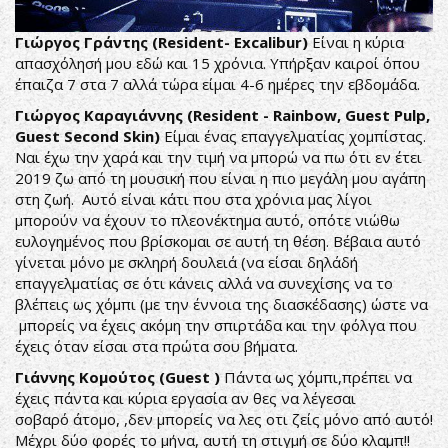
Γιώργος Γράντης (Resident- Excalibur)
Είναι η κύρια
απασχόλησή μου εδώ και 15 χρόνια. Υπήρξαν καιροί όπου
έπαιζα 7 στα 7 αλλά τώρα είμαι 4-6 ημέρες την εβδομάδα.
Γιώργος Καραγιάννης (Resident - Rainbow, Guest Pulp,
Guest Second Skin)
Είμαι ένας επαγγελματίας χομπίστας.
Ναι έχω την χαρά και την τιμή να μπορώ να πω ότι εν έτει
2019 ζω από τη μουσική που είναι η πιο μεγάλη μου αγάπη
στη ζωή. Αυτό είναι κάτι που στα χρόνια μας λίγοι
μπορούν να έχουν το πλεονέκτημα αυτό, οπότε νιώθω
ευλογημένος που βρίσκομαι σε αυτή τη θέση. Βέβαια αυτό
γίνεται μόνο με σκληρή δουλειά (να είσαι δηλάδή
επαγγελματίας σε ότι κάνεις αλλά να συνεχίσης να το
βλέπεις ως χόμπι (με την έννοια της διασκέδασης) ώστε να
μπορείς να έχεις ακόμη την σπιρτάδα και την φόλγα που
έχεις όταν είσαι στα πρώτα σου βήματα.
Γιάννης Κομούτος (Guest )
Πάντα ως χόμπι,πρέπει να
έχεις πάντα και κύρια εργασία αν θες να λέγεσαι
σοβαρό άτομο, ,δεν μπορείς να λες οτι ζείς μόνο από αυτό!
Μέχρι δύο φορές το μήνα, αυτή τη στιγμή σε δύο κλαμπ!!