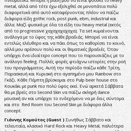
metal, αλλά από τότε έχω εξελιχθεί σε μονοπάτια πολύ
διαφορετικά από αυτό καταφέρνοντας πλέον να παίζω
διάφορα είδη gothic rock, post punk, ebm, industrial και
άλλα. Μαζί φυσικά με όλα τα είδη του heavy metal (εκτός
από το progressive χαχαχαχαχαχα). Τα set κυμαίνονται
ανάλογα με το ύφος της κάθε βραδιάς. Μπορεί να είναι
εντελώς ελέυθερο και να πάει όπως το καθορίσει το κοινό,
αλλά μου αρέσουν πολύ και οι θεματικές βραδιές. Όταν
υπάρχει ένα ιδιαίτερο concept που το παρουσιάζεις με το
ανάλογο feeling. Πολλές φορές φτιάχνω ιστορίες στην ροή
του προγράμματος. Αυτή την περίοδο παίζω κάθε Τρίτη,
Παρασκευή και Κυριακή στο αγαπημένο μου Rainbow στο
Γκάζι. Κάθε Πέμπτη βρίσκομαι στο Pulp beer house στο
Κουκάκι με punk πιο πολύ ύφος εκεί. Ενώ αρκετά Σάββατα
θα με βρείς στο Second Skin να παίζω σκληρή dance
μουσική αν και υπάρχει το ενδεχόμενο να με δεις σύντομα
και στο Red Room του Second Skin με διάφορα άλλα
concept.
Γιάννης Κομούτος (Guest )
Συνήθως Σάββατο και
τελευταία, κλασικό Hard Rock και Heavy Metal, παλιότερα