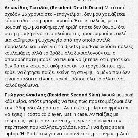
Λεωνίδας Σκιαδάς (Resident Death Disco)
Μετά από
σχεδόν 25 χρόνια στο «επάγγελμα», δεν μου χρειάζεται
κάποια ιδιαίτερη προετοιμασία. Έτσι κι αλλιώς, με τη
μουσική έχω μια καθημερινή τριβή οπότε δεν θεωρώ ότι
αυτή η τριβή είναι στα πλαίσια της προετοιμασίας, αλλά
μια καθημερινή ψυχαγωγία από την οποία αντλώ
παράλληλα και ιδέες για τα djsets μου. Έχω ακούσει πολλές
κουλαμάρες αλλά το βράδυ όλα δικαιολογούνται, ο
οποιοσδήποτε μπορεί να πει και να ζητήσει οτιδήποτε και
δεν θα τον κακιώσω, ακόμα και αν το τραγούδι που έχει
έρθει να ζητήσει παίζει εκείνη τη στιγμή! Το μόνο που δεν
είναι αποδεκτό είναι οι κακοί τρόποι, όλα τα άλλα είναι
καλοδεχούμενα.
Γιώργος Φακίνος (Resident Second Skin)
Ακουώ μουσική
κάθε μέρα, οπότε μπορείς να πεις πως προετοιμάζομαι όλη
την εβδομάδα. Απρόοπτα… Αν παίζεις με laptop φρόντισε
να έχεις 1 cdστο cd player, just in case. Αν παίζεις με
cds(όπως εγώ) φρόντισε να έχεις spare cd playerστην
περίπτωση που κολλήσει/χαλάσει κάτι.Ή να έχεις spare
laptop. Ή iPod έστω για να το συνδέσεις με τονμίκτη. Από