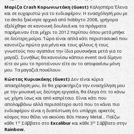
Μαρίζα Crash Κορωνιωτάκη (Guest)
Kαλησπέρα Έλενα
και σε ευχαριστώ για το ενδιαφέρον. Η ενασχόλησή μου με
τα decks ξεκίνησε αρχικά από hobbyτο 2008, γρήγορα
εξελίχθηκε σε κανονική δουλειά και τα πράγματα
παρέμειναν έτσι μέχρι το 2012 περίπου όπου μετά μπήκε
σε δεύτερη μοίρα. Τώρα είναι απλά κάτι περιστασιακό που
κανονίζω πρώτα για μένα και τους φίλους ή τους
γνωστούς που αγαπάνε την ίδια μουσικήκαι μετά για το
μαγαζί. Συνήθως θα κανονίσω κάποιο event ανά δίμηνο
είτε αν μου το προτείνουν είτε αν το αποφασίσω μόνη
μου. Τα μαγαζιά ποικίλουν.
Κώστας Κυριακάκης (Guest)
Δεν είναι κύρια
απασχόληση μου, δε θα χαρακτήριζα την ενασχόληση μου
με την μουσική ως δεύτερη εργασία, θα έλεγα ότι το κάνω
ως χόμπι ίσως και από καπρίτσιο. Είναι κάτι που
απολαμβάνω αλλά περισσότερο αυτό που το κάνει πιο
ενδιαφέρον είναι η διαπίστωση ότι υπάρχει αρκετός
κόσμος που θέλει να ακούσει 80s Heavy Metal… Παίζω
ο
ο
κάθε 1
Σάββατο στο
Excalibur
και κάθε 3
Σάββατο στην
Rainbow.