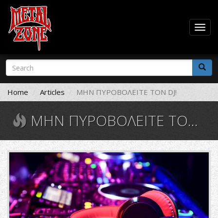
Togg
navig
Skip
Search
to
form
main
Search
content
Home
Articles
ΜΗΝ ΠΥΡΟΒΟΛΕΙΤΕ ΤΟΝ DJ!
ΜΗΝ ΠΥΡΟΒΟΛΕΙΤΕ ΤΟΝ DJ!
Djdeck.jpg