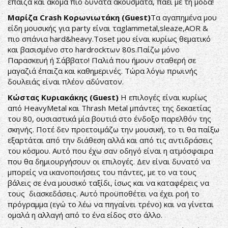
έπαιζα και ακόμα πιο δυνατά ακούσματα, πάει με τη μόδα!
Μαρίζα Crash Κορωνιωτάκη (Guest)
Τα αγαπημένα μου
είδη μουσικής για party είναι ταglammetal,sleaze,AOR &
πιο σπάνια hard&heavy.Toset μου είναι κυρίως θεματικό
και βασισμένο στο hardrockτων 80s.Παίζω μόνο
Παρασκευή ή Σάββατο! Παλιά που ήμουν σταθερή σε
μαγαζιά έπαιζα και καθημερινές. Τώρα λόγω πρωινής
δουλειάς είναι πλέον αδύνατον.
Κώστας Κυριακάκης (Guest)
Η επιλογές είναι κυρίως
από HeavyMetal και Thrash Metal μπάντες της δεκαετίας
του 80, ουσιαστικά μία βουτιά στο ένδοξο παρελθόν της
σκηνής. Ποτέ δεν προετοιμάζω την μουσική, το τι θα παίξω
εξαρτάται από την διάθεση αλλά και από τις αντιδράσεις
του κόσμου. Αυτό που έχω σαν οδηγό είναι η ατμόσφαιρα
που θα δημιουργήσουν οι επιλογές. Δεν είναι δυνατό να
μπορείς να ικανοποιήσεις του πάντες, με το να τους
βάλεις σε ένα μουσικό ταξίδι, ίσως και να καταφέρεις να
τους διασκεδάσεις. Αυτό προϋποθέτει να έχει ροή το
πρόγραμμα (εγώ το λέω να πηγαίνει τρένο) και να γίνεται
ομαλά η αλλαγή από το ένα είδος στο άλλο.