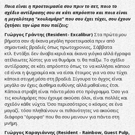
Ποια είναι η προετοιμασία σου πριν το σετ, ποιο το
σχέδιο αντίδρασης σου σε κάτι απρόοπτο και ποια είναι
η μεγαλύτερη "κουλαμάρα" που σου έχει τύχει, σου έχουν
ζητήσει την ώρα που παίζεις;
Γιώργος Γράντης (Resident- Excalibur)
Στα πρώτα μου
βήματα σαν dj έκανα μεγάλη προετοιμασία πριν από
σημαντικές βραδιές όπως πρωτοχρονιες, Σάββατα
κτλ. Εντάξει δεν άναβα κεριά και έκανα γιόγκα αλλά έγραφα
ατέλειωτες λίστες για να θυμάμαι τι θα παίξω. Το σχέδιο
αντίδρασης σε κάτι απρόοπτο όπως το να κολλήσει κάποιο
cd είναι η ψυχραιμία και να είσαι έτοιμος για να σου τύχει
κάποια στιγμή μέσα στη βραδιά. Σίγουρα το άγχος είναι
μεγάλο αν έχεις άισθημα ευθύνης αλλά μαθαίνεις έτσι.
Κάποια στραβή είναι πάντα μέσα στο πρόγραμμα. Όσο για
τις κουλαμάρες που έχουμε ακούσει όλοι, είναι πολλές και
σχεδόν κάθε νύχτα. Όσο περισσότερος ο κόσμος σε ένα
μαγαζί. τόσο πληθαίνουν οι πιθανότητες να ακούσεις
διάφορα "όμορφα" που θα σου μεινουν για πάντα στη
μνήμη.
Γιώργος Καραγιάννης (Resident - Rainbow, Guest Pulp,