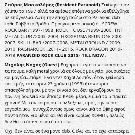
Σπύρος Μασκαλέρης (Resident Paranoid)
Ξεκίνησε σαν
χόμπυ το 1997 αλλά τα αμέσως επόμενα χρόνια εξελίχθηκε
σε επάγγελμα. Αυτή την εποχή παίζω στο Paranoid club
κάθε Σάββατο βράδυ. Προηγούμενα μαγαζιά , SCREW
ROCK BAR /1997-1998, ROCK HOUSE /1999-2000, TNT
METAL CLUB /2003-2004, ΗΧΟΧΡΩΜΑ REUNION/ 2005-
2007, SKULL BAR /2007-2008, METALGROUND / 2009-
2010, RAGNAROCK ..2011- 2015, ROCK DRAGON 2016-
2018
PARANOID ROCK CLUB 2018- TILL NOW .
Μιχάλης Νοχός (Guest)​
Ευχαριστώ για την ευκαιρία να
τα πούμε, καλή metal χρονιά σε όλους με υγεία, μουσικάρες
και μαγεία….πάμε! Έλα ντε? Χαχα! Λοιπόν, όταν ξεκίνησα
φοιτητής τότε πριν 23 χρόνια (1995) ήταν κύρια
απασχόλησή μου, με την έννοια ότι δεν εργαζόμουν σε
πρωινή δουλειά και έπαιζα ΚΑΘΕ μέρα, ειδικά τα 5 πρώτα
χρόνια! Με τον καιρό αυτό άλλαξε ως προς την κύρια
εργασία μου, συνεχίζοντας όμως κανονικά το DJing αφού
πάντα ήταν για μένα και θα είναι κυρίως ΧΟΜΠΙ, αλλιώς
δεν θα το έκανα σωστά πιστεύω.
Όχι, δεν είναι σε ένα μόνο club. Θέλω και το έχω καταφέρει