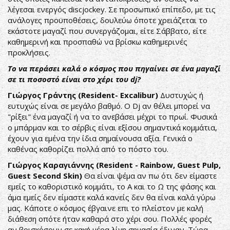
λέγεσαι ενεργός discjockey. Σε προσωπικό επίπεδο, με τις
ανάλογες προϋποθέσεις, δουλεύω όποτε χρειάζεται το
εκάστοτε μαγαζί που συνεργάζομαι, είτε Σάββατο, είτε
καθημερινή και προσπαθώ να βρίσκω καθημερινές
προκλήσεις.
Το να περάσει καλά ο κόσμος που πηγαίνει σε ένα μαγαζί
σε τι ποσοστό είναι στο χέρι του dj?
Γιώργος Γράντης (Resident- Excalibur)
Δυστυχώς ή
ευτυχώς είναι σε μεγάλο βαθμό. Ο Dj αν θέλει μπορεί να
"ρίξει" ένα μαγαζί ή να το ανεβάσει μέχρι το πρωί. Φυσικά
ο μπάρμαν και το σέρβις είναι εξίσου σημαντικά κομμάτια,
έχουν για εμένα την ίδια σημαίνουσα αξία. Γενικά ο
καθένας καθορίζει πολλά από το πόστο του.
Γιώργος Καραγιάννης (Resident - Rainbow, Guest Pulp,
Guest Second Skin)
Θα είναι ψέμα αν πω ότι δεν είμαστε
εμείς το καθοριστικό κομμάτι, το Α και το Ω της φάσης και
άμα εμείς δεν είμαστε καλά κανείς δεν θα είναι καλά γύρω
μας. Κάποτε ο κόσμος έβγαινε επι το πλείστον με καλή
διάθεση οπότε ήταν καθαρά στο χέρι σου. Πολλές φορές
αν βρισκόσουν σε κακή μέρα λίγη σημασία έδιναν. Τώρα