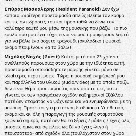
Σπύρος Μασκαλέρης (Resident Paranoid)
Δεν έχω
καποια ιδιαίτερη προετοιμασία απλώς βλέπω τον κόσμο
και τις αντιδράσεις του και προσπαθώ να δίνω τον
καλύτερο εαυτό μου μέσω της μουσικής που βάζω .Το πιο
κουλό που μου έχει τύχει ειναι να μου προσφέρουν λεφτά
για να βάλω ένα άσχετο τραγούδι (σκυλάδικο ) φυσικά
ακόμα περιμένουν να το βαλω !
Μιχάλης Νοχός (Guest)
Κοίτα, μετά από 23 χρόνια
ανελλιπούς παρουσίας στον χώρο με την ιδιότητα αυτή,
προετοιμασία οποιασδήποτε μορφής γίνεται μόνο σε
ιδιαίτερες περιπτώσεις. Τώρα, η μουσική ενημέρωσή μου
και παράλληλα του υλικού (audio/video) με το οποίο παίζω
δεν είναι θέμα προετοιμασίας πριν από το σετ, αυτό
γίνεται εκ των πραγμάτων σχεδόν καθημερινά! Εξάλλου
ποτέ δεν σταματάς να ψάχνεσαι και να ενημερώνεσαι με τη
μουσική. Πρόκειται για μια αέναη διαδικασία. Υποθετικά,
ακόμα και αν όλη η παραγωγή της μουσικής σταματούσε
ξαφνικά σήμερα, ποτέ δεν θα τα ξέρεις / μάθεις / έχεις όλα,
μπορείς όμως και οφείλεις ως DJ να έχεις -λίγο ή
περισσότερο- από σχεδόν όλα (τουλάχιστον στον χώρο