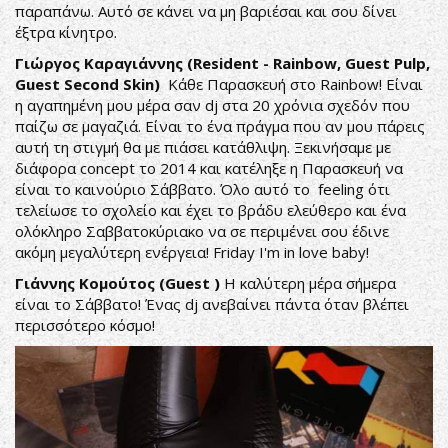
παραπάνω. Αυτό σε κάνει να μη βαριέσαι και σου δίνει
έξτρα κίνητρο.
Γιώργος Καραγιάννης (Resident - Rainbow, Guest Pulp,
Guest Second Skin)
Κάθε Παρασκευή στο Rainbow! Είναι
η αγαπημένη μου μέρα σαν dj στα 20 χρόνια σχεδόν που
παίζω σε μαγαζιά. Είναι το ένα πράγμα που αν μου πάρεις
αυτή τη στιγμή θα με πιάσει κατάθλιψη. Ξεκινήσαμε με
διάφορα concept το 2014 και κατέληξε η Παρασκευή να
είναι το καινούριο Σάββατο. Όλο αυτό το feeling ότι
τελείωσε το σχολείο και έχει το βράδυ ελεύθερο και ένα
ολόκληρο Σαββατοκύριακο να σε περιμένει σου έδινε
ακόμη μεγαλύτερη ενέργεια! Friday I'm in love baby!
Γιάννης Κομούτος (Guest )
Η καλύτερη μέρα σήμερα
είναι το Σάββατο! Ένας dj ανεβαίνει πάντα όταν βλέπει
περισσότερο κόσμο!