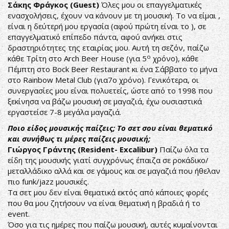
Σάκης Φράγκος (Guest)
Όλες μου οι επαγγελματικές
ενασχολήσεις, έχουν να κάνουν με τη μουσική. Το να είμαι ,
είναι η δεύτερή μου εργασία (αφού πρώτη είναι το ), σε
επαγγελματικό επίπεδο πάντα, αφού ανήκει στις
δραστηριότητες της εταιρίας μου. Αυτή τη σεζόν, παίζω
ο
κάθε Τρίτη στο Arch Beer House (για 5
χρόνο), κάθε
Πέμπτη στο Bock Beer Restaurant κι ένα Σάββατο το μήνα
στο Rainbow Metal Club (για7ο χρόνο). Γενικότερα, οι
συνεργασίες μου είναι πολυετείς, ώστε από το 1998 που
ξεκίνησα να βάζω μουσική σε μαγαζιά, έχω ουσιαστικά
εργαστείσε 7-8 μεγάλα μαγαζιά.
Ποιο είδος μουσικής παίζεις; Το σετ σου είναι θεματικό
και συνήθως τι μέρες παίζεις μουσική;
Γιώργος Γράντης (Resident- Excalibur)
Παίζω όλα τα
είδη της μουσικής γιατί συγχρόνως έπαιζα σε ροκάδικο/
μεταλλάδικο αλλά και σε γάμους και σε μαγαζιά που ήθελαν
πιο funk/jazz μουσικές.
Τα σετ μου δεν είναι θεματικά εκτός από κάποιες φορές
που θα μου ζητήσουν να είναι θεματική η βραδιά ή το
event.
Όσο για τις ημέρες που παίζω μουσική, αυτές κυμαίνονται