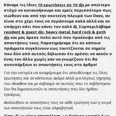
Κάναμε τις ίδιες
10 ερωτήσεις σε 10 djs
με απώτερο
στόχο να κατανοήσουμε και εμείς περισσότερο πως
νιώθουν και από την σκοτείνη πλευρά των Dexx, αν
είναι στο χέρι τους να περάσουμε καλά αλλά και αν
υπάρχει κάτι που κάνει τον καλό dj. Συμπεριλάβαμε
resident & guest djs, heavy metal, hard rock & goth
djs
και μας άρεσε πολύ αυτό που προέκυψε από τις
απαντήσεις τους. Παρατηρήσαμε ότι σε κάποια
πράγματα συγκλίνουν εως ταυτίζονται σε σημείο
που δύο από αυτούς δήλωσαν ότι αρέσει να ακούν ο
ένας τον άλλο χωρίς καν να γνωρίζουν ότι θα
συνυπάρξουν οι απαντήσεις τους στο άρθρο!
Για την ιστορία να αναφέρουμε ότι απευθύναμε τις ίδιες
ερωτήσεις και σε κάποιους ακόμα αλλά για λόγους τήρησης
του deadline και με σεβασμό σε αυτούς που το σεβάστηκαν
δεν θα δημοσιευτούν οι απαντήσεις που δεν ήρθαν
εγκαίρως.
Ακολουθούν οι απαντήσεις τους σε κάθε ερώτηση ενώ η σειρά
των απαντήσεών τους είναι αλφαβητικά.
Είσαι dj ως κύρια απασχόληση, ως δεύτερη εργασία ή ως