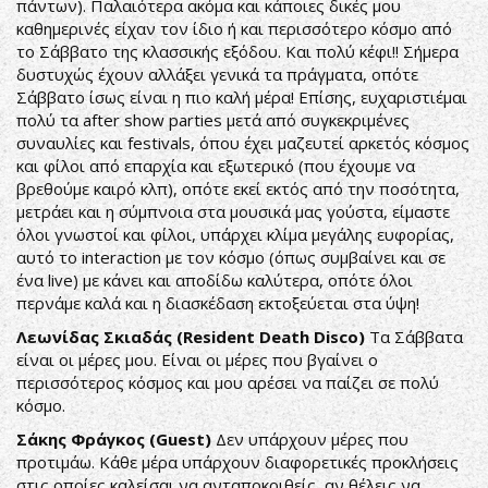
πάντων). Παλαιότερα ακόμα και κάποιες δικές μου
καθημερινές είχαν τον ίδιο ή και περισσότερο κόσμο από
το Σάββατο της κλασσικής εξόδου. Και πολύ κέφι!! Σήμερα
δυστυχώς έχουν αλλάξει γενικά τα πράγματα, οπότε
Σάββατο ίσως είναι η πιο καλή μέρα! Επίσης, ευχαριστιέμαι
πολύ τα after show parties μετά από συγκεκριμένες
συναυλίες και festivals, όπου έχει μαζευτεί αρκετός κόσμος
και φίλοι από επαρχία και εξωτερικό (που έχουμε να
βρεθούμε καιρό κλπ), οπότε εκεί εκτός από την ποσότητα,
μετράει και η σύμπνοια στα μουσικά μας γούστα, είμαστε
όλοι γνωστοί και φίλοι, υπάρχει κλίμα μεγάλης ευφορίας,
αυτό το interaction με τον κόσμο (όπως συμβαίνει και σε
ένα live) με κάνει και αποδίδω καλύτερα, οπότε όλοι
περνάμε καλά και η διασκέδαση εκτοξεύεται στα ύψη!
Λεωνίδας Σκιαδάς (Resident Death Disco)
Τα Σάββατα
είναι οι μέρες μου. Είναι οι μέρες που βγαίνει ο
περισσότερος κόσμος και μου αρέσει να παίζει σε πολύ
κόσμο.
Σάκης Φράγκος (Guest)
Δεν υπάρχουν μέρες που
προτιμάω. Κάθε μέρα υπάρχουν διαφορετικές προκλήσεις
στις οποίες καλείσαι να ανταποκριθείς, αν θέλεις να