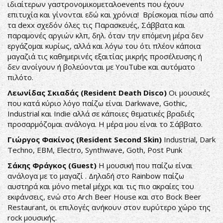
ιδιαίτερων γαστρονομικομεταλοevents που έχουν
επιτυχία και γίνονται εδώ και χρόνια! Βρίσκομαι πίσω από
τα dexx σχεδόν όλες τις Παρασκευές, Σάββατα και
παραμονές αργιών κλπ, δηλ. όταν την επόμενη μέρα δεν
εργάζομαι κυρίως, αλλά και λόγω του ότι πλέον κάποια
μαγαζιά τις καθημερινές εξαιτίας μικρής προσέλευσης ή
δεν ανοίγουν ή βολεύονται με YouTube και αυτόματο
πιλότο.
Λεωνίδας Σκιαδάς (Resident Death Disco)
Οι μουσικές
που κατά κύριο λόγο παίζω είναι Darkwave, Gothic,
Industrial και Indie αλλά σε κάποιες θεματικές βραδιές
προσαρμόζομαι ανάλογα. H μέρα μου είναι το Σάββατο.
Γιώργος Φακίνος (Resident Second Skin)
Industrial, Dark
Techno, EBM, Electro, Synthwave, Goth, Post Punk
Σάκης Φράγκος (Guest)
Η μουσική που παίζω είναι
ανάλογα με το μαγαζί . Δηλαδή στο Rainbow παίζω
αυστηρά και μόνο metal μέχρι και τις πιο ακραίες του
εκφάνσεις, ενώ στο Arch Beer House και στο Bock Beer
Restaurant, οι επιλογές ανήκουν στον ευρύτερο χώρο της
rock μουσικής.