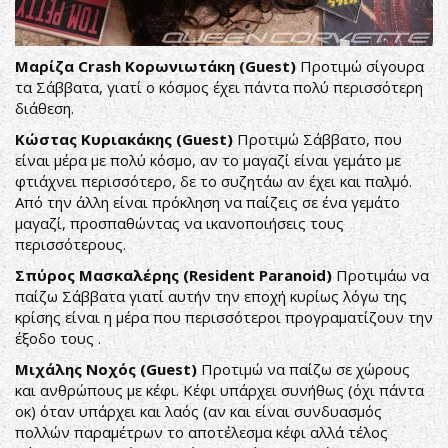
Μαρίζα Crash Κορωνιωτάκη (Guest)
Προτιμώ σίγουρα
τα Σάββατα, γιατί ο κόσμος έχει πάντα πολύ περισσότερη
διάθεση.
Κώστας Κυριακάκης (Guest)
Προτιμώ Σάββατο, που
είναι μέρα με πολύ κόσμο, αν το μαγαζί είναι γεμάτο με
φτιάχνει περισσότερο, δε το συζητάω αν έχει και παλμό.
Από την άλλη είναι πρόκληση να παίζεις σε ένα γεμάτο
μαγαζί, προσπαθώντας να ικανοποιήσεις τους
περισσότερους.
Σπύρος Μασκαλέρης (Resident Paranoid)
Προτιμάω να
παίζω Σάββατα γιατί αυτήν την εποχή κυρίως λόγω της
κρίσης είναι η μέρα που περισσότεροι προγραματίζουν την
έξοδο τους .
Μιχάλης Νοχός (Guest)
Προτιμώ να παίζω σε χώρους
και ανθρώπους με κέφι. Κέφι υπάρχει συνήθως (όχι πάντα
οκ) όταν υπάρχει και λαός (αν και είναι συνδυασμός
πολλών παραμέτρων το αποτέλεσμα κέφι αλλά τέλος