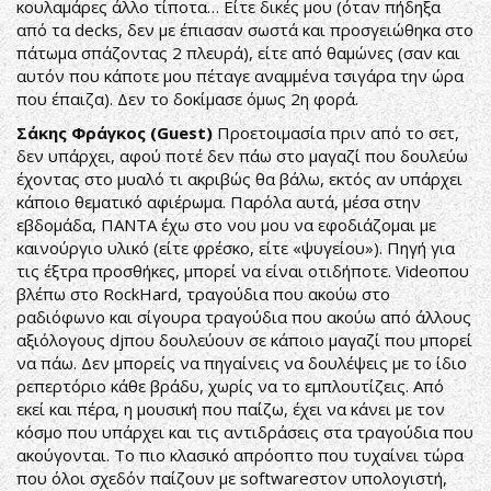
κουλαμάρες άλλο τίποτα… Είτε δικές μου (όταν πήδηξα
από τα decks, δεν με έπιασαν σωστά και προσγειώθηκα στο
πάτωμα σπάζοντας 2 πλευρά), είτε από θαμώνες (σαν και
αυτόν που κάποτε μου πέταγε αναμμένα τσιγάρα την ώρα
που έπαιζα). Δεν το δοκίμασε όμως 2η φορά.
Σάκης Φράγκος (Guest)
Προετοιμασία πριν από το σετ,
δεν υπάρχει, αφού ποτέ δεν πάω στο μαγαζί που δουλεύω
έχοντας στο μυαλό τι ακριβώς θα βάλω, εκτός αν υπάρχει
κάποιο θεματικό αφιέρωμα. Παρόλα αυτά, μέσα στην
εβδομάδα, ΠΑΝΤΑ έχω στο νου μου να εφοδιάζομαι με
καινούργιο υλικό (είτε φρέσκο, είτε «ψυγείου»). Πηγή για
τις έξτρα προσθήκες, μπορεί να είναι οτιδήποτε. Videoπου
βλέπω στο RockHard, τραγούδια που ακούω στο
ραδιόφωνο και σίγουρα τραγούδια που ακούω από άλλους
αξιόλογους djπου δουλεύουν σε κάποιο μαγαζί που μπορεί
να πάω. Δεν μπορείς να πηγαίνεις να δουλέψεις με το ίδιο
ρεπερτόριο κάθε βράδυ, χωρίς να το εμπλουτίζεις. Από
εκεί και πέρα, η μουσική που παίζω, έχει να κάνει με τον
κόσμο που υπάρχει και τις αντιδράσεις στα τραγούδια που
ακούγονται. Το πιο κλασικό απρόοπτο που τυχαίνει τώρα
που όλοι σχεδόν παίζουν με softwareστον υπολογιστή,