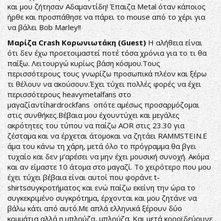
και μου ζήτησαν Αδαμαντίδη! Έπαιζα Metal όταν κάποιος
ήρθε και προσπάθησε να πάρει το mouse από το χέρι για
να βάλει Bob Marley!!
Μαρίζα Crash Κορωνιωτάκη (Guest)
Η αλήθεια είναι
ότι δεν έχω προετοιμαστεί ποτέ τόσα χρόνια για το τι θα
παίξω. Λειτουργώ κυρίως βάση κόσμου.Τους
περισσότερους τους γνωρίζω προσωπικά πλέον και ξέρω
τι θέλουν να ακούσουν.Έχει τύχει πολλές φορές να έχει
περισσότερους heavymetalfans στο
μαγαζίαντίhardrockfans οπότε αμέσως προσαρμόζομαι
στις συνθήκες.Βέβαια μου έχουντύχει και μεγάλες
ακρότητες του τύπου να παίζω AOR στις 23.30 για
ζέσταμα και να έρχεται άτομοκαι να ζητάει RAMMSTEIN.Ε
άμα του κάνω τη χάρη, μετά όλο το πρόγραμμα θα βγει
τυχαίο και δεν μ‘αρέσει να μην έχει μουσική συνοχή. Ακόμα
και αν είμαστε 10 άτομα στο μαγαζί. Το χειρότερο που μου
έχει τύχει βέβαια είναι αυτοί που φοράνε t-
shirtsσυγκροτήματος και ενώ παίζω εκείνη την ώρα το
συγκεκριμένο συγκρότημα, έρχονται και μου ζητάνε να
βάλω κάτι από αυτό.Με απλά ελληνικά ξέρουν δύο
κομμάτια αλλά η μπλούζα, μπλούζα. Και μετά κοροϊδεύουνε