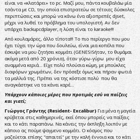
είναι να «κλατάρει» το pc. Μαζί μου, πάντα κουβαλάω μία
τσάντα με CD, την οποία επιστρατεύω σε τέτοιες δύσκολες
περιπτώσεις και μπορώ να κάνω ένα αξιοπρεπές djset,
μέχρι να λυθεί το πρόβλημα του υπολογιστή. Αν δεν
υπάρχει backupcdplayer, η λύση είναι το karaoke!!!
Από κουλαμάρες, άλλο τίποτα!!! Το πιο περίεργο που μου
έχει τύχει την ώρα που δουλεύω, είναι μια κοπέλα που
έσκυψε να μου ζητήσει κομμάτι (GENESISήταν, το θυμάμαι
ακόμα μετά από 20 χρόνια), όταν γύρω-γύρω μου είχα
αναμμένα κεριά… Είχε πολύ πλούσια κώμη, με μπούκλες
διαφόρων χρωμάτων, δεν πρόσεξε όμως και πήραν φωτιά
τα μαλλιά της. Πρέπει να της κόστισε πολύ που θα
αναγκάστηκε να τα κάνει καρέ…
Υπάρχουν κάποιες μέρες που προτιμάς εσύ να παίζεις
και γιατί;​
Γιώργος Γράντης (Resident- Excalibur)
Για μένα η μαγεία
κρύβεται στις καθημερινές, εκεί όπου μπορείς να παίξεις
και το κάτι παραπάνω. Να κάνεις την έκπληξη λοιπόν με
κάποιο ας πούμε ψαγμενο κομμάτι. Ο κόσμος που
μαζεύεται επίσης "απαιτεί" με την καλή έννοια και το κάτι