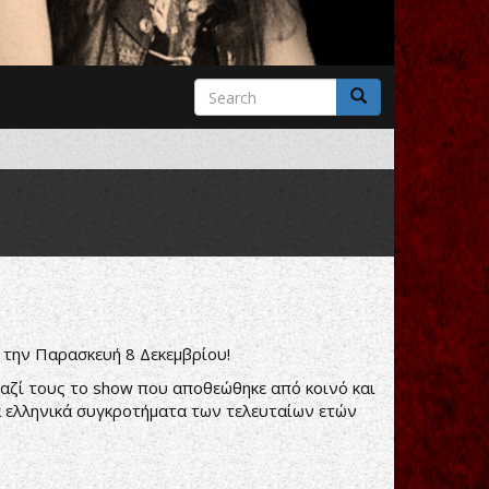
Search
form
Search
ι, την Παρασκευή 8 Δεκεμβρίου!
μαζί τους το show που αποθεώθηκε από κοινό και
α ελληνικά συγκροτήματα των τελευταίων ετών