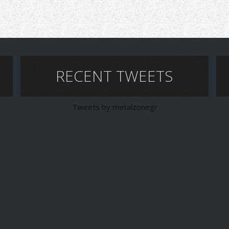
Ι
RECENT TWEETS
Tweets by metalzonegr