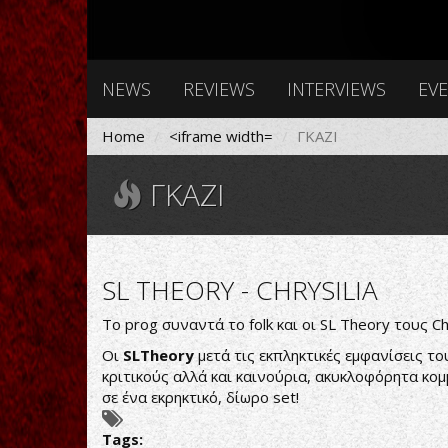
NEWS
REVIEWS
INTERVIEWS
EV
Home
<iframe width=
ΓΚΑΖΙ
ΓΚΑΖΙ
SL THEORY - CHRYSILIA
Το prog συναντά το folk και οι SL Theory τους C
Οι
SLTheory
μετά τις εκπληκτικές εμφανίσεις τ
κριτικούς αλλά και καινούρια, ακυκλοφόρητα κο
σε ένα εκρηκτικό, δίωρο set!
Tags: