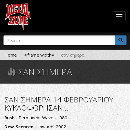
Togg
navig
Skip
Search
to
form
main
Search
content
Home
<iframe width=
σαν σήμερα
ΣΑΝ ΣΉΜΕΡΑ
ΣΑΝ ΣΗΜΕΡΑ 14 ΦΕΒΡΟΥΑΡΙΟΥ
ΚΥΚΛΟΦΟΡΗΣΑΝ...
Rush
- Permanent Waves 1980
Dew-Scented
– Inwards 2002