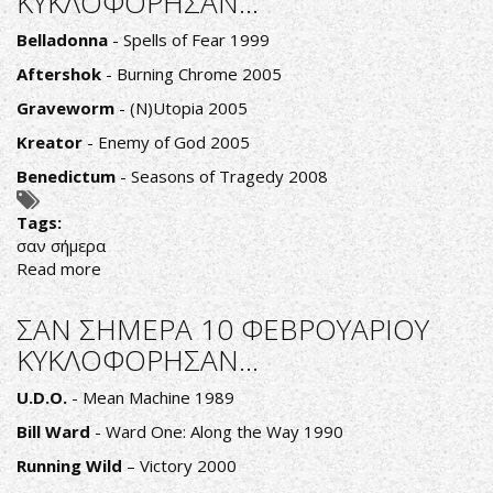
ΚΥΚΛΟΦΟΡΗΣΑΝ...
ΦΕΒΡΟΥΑΡΙΟΥ
ΚΥΚΛΟΦΟΡΗΣΑΝ...
Belladonna
- Spells of Fear 1999
Aftershok
- Burning Chrome 2005
Graveworm
- (N)Utopia 2005
Kreator
- Enemy of God 2005
Benedictum
- Seasons of Tragedy 2008
Tags:
σαν σήμερα
Read more
about
ΣΑΝ
ΣΗΜΕΡΑ
ΣΑΝ ΣΗΜΕΡΑ 10 ΦΕΒΡΟΥΑΡΙΟΥ
11
ΚΥΚΛΟΦΟΡΗΣΑΝ...
ΦΕΒΡΟΥΑΡΙΟΥ
ΚΥΚΛΟΦΟΡΗΣΑΝ...
U.D.O.
- Mean Machine 1989
Bill Ward
- Ward One: Along the Way 1990
Running Wild
– Victory 2000