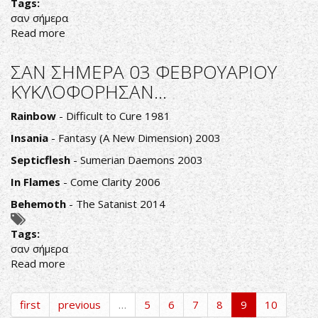
Tags:
σαν σήμερα
Read more
about
ΣΑΝ
ΣΗΜΕΡΑ
ΣΑΝ ΣΗΜΕΡΑ 03 ΦΕΒΡΟΥΑΡΙΟΥ
04
ΚΥΚΛΟΦΟΡΗΣΑΝ...
ΦΕΒΡΟΥΑΡΙΟΥ
ΚΥΚΛΟΦΟΡΗΣΑΝ...
Rainbow
- Difficult to Cure 1981
Insania
- Fantasy (A New Dimension) 2003
Septicflesh
- Sumerian Daemons 2003
In Flames
- Come Clarity 2006
Behemoth
- The Satanist 2014
Tags:
σαν σήμερα
Read more
about
ΣΑΝ
ΣΗΜΕΡΑ
first
previous
…
5
6
7
8
9
10
03