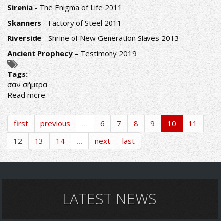
Sirenia
- The Enigma of Life 2011
Skanners
- Factory of Steel 2011
Riverside
- Shrine of New Generation Slaves 2013
Ancient Prophecy
– Testimony 2019
Tags:
σαν σήμερα
Read more
about
ΣΑΝ
ΣΗΜΕΡΑ
first
previous
…
6
7
8
9
10
11
21
ΙΑΝΟΥΑΡΙΟΥ
12
13
14
…
next
last
ΚΥΚΛΟΦΟΡΗΣΑΝ...
LATEST NEWS