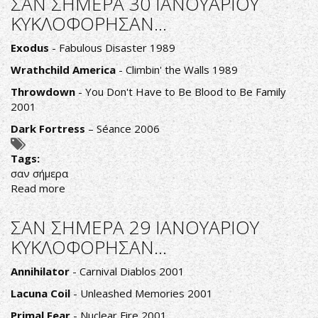
ΣΑΝ ΣΗΜΕΡΑ 30 ΙΑΝΟΥΑΡΙΟΥ
31
ΚΥΚΛΟΦΟΡΗΣΑΝ...
ΙΑΝΟΥΑΡΙΟΥ
ΚΥΚΛΟΦΟΡΗΣΑΝ...
Exodus
- Fabulous Disaster 1989
Wrathchild America
- Climbin' the Walls 1989
Throwdown
- You Don't Have to Be Blood to Be Family
2001
Dark Fortress
– Séance 2006
Tags:
σαν σήμερα
Read more
about
ΣΑΝ
ΣΗΜΕΡΑ
ΣΑΝ ΣΗΜΕΡΑ 29 ΙΑΝΟΥΑΡΙΟΥ
30
ΚΥΚΛΟΦΟΡΗΣΑΝ...
ΙΑΝΟΥΑΡΙΟΥ
ΚΥΚΛΟΦΟΡΗΣΑΝ...
Annihilator
- Carnival Diablos 2001
Lacuna Coil
- Unleashed Memories 2001
Primal Fear
- Nuclear Fire 2001