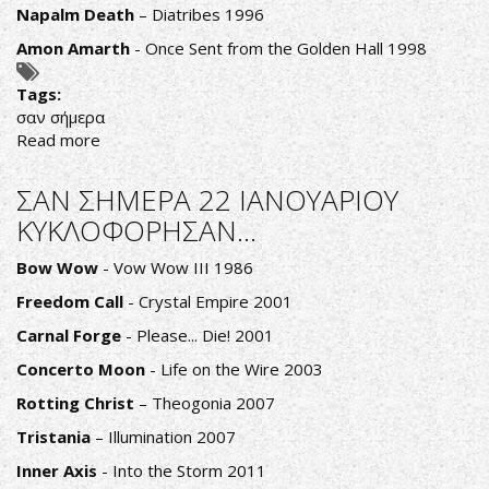
Napalm Death
– Diatribes 1996
Amon Amarth
- Once Sent from the Golden Hall 1998
Tags:
σαν σήμερα
Read more
about
ΣΑΝ
ΣΗΜΕΡΑ
ΣΑΝ ΣΗΜΕΡΑ 22 ΙΑΝΟΥΑΡΙΟΥ
26
ΚΥΚΛΟΦΟΡΗΣΑΝ...
ΙΑΝΟΥΑΡΙΟΥ
ΚΥΚΛΟΦΟΡΗΣΑΝ...
Bow Wow
- Vow Wow III 1986
Freedom Call
- Crystal Empire 2001
Carnal Forge
- Please... Die! 2001
Concerto Moon
- Life on the Wire 2003
Rotting Christ
– Theogonia 2007
Tristania
– Illumination 2007
Inner Axis
- Into the Storm 2011