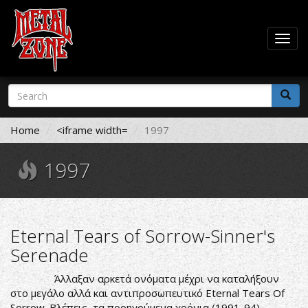
Togg
navig
Skip
Search
to
form
main
Search
content
Home
<iframe width=
1997
1997
Eternal Tears of Sorrow-Sinner's
Serenade
Άλλαξαν αρκετά ονόματα μέχρι να καταλήξουν
στο μεγάλο αλλά και αντιπροσωπευτικό Eternal Tears Of
Sorrow. Βλέπεις, τα προηγούμενα χρόνια (1991-94)