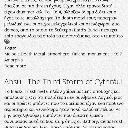
έπαιζαν σε πιο thrash ήχους. Είχαν άλλο τραγουδιστή,
είχαν drummer κτλ. Το 1994, άλλαξαν όνομα διότι και ο
ήχος τους μεταλλάχτηκε. Το death metal τους παραήταν
μελωδικό ενώ οι στίχοι μελαγχολικοί και στενόχωροι. Δυο
demos, από το οποίο το δεύτερο (Bard's Burial) περιέχει
τρία τραγούδια,τα οποία τα συναντάμε και στο ντεμπούτο.
Tags:
Melodic Death Metal
atmophere
Finland
monument
1997
Amorphis
Read more
about
Eternal
Tears
Absu - The Third Storm of Cythrául
of
Sorrow-
Το Black/Thrash metal πλέον χαίρει μαζικής αποδοχής και
Sinner's
απόλαυσης. Όχι ότι παλιότερα δεν συνέβαινε. Λογικό, μιας
Serenade
και οι πρώτες μπάντες που το δοκίμασα είχαν ένα παρθένο
ακροατήριο και γενικότερα ήταν πολύ καλού επιπέδου. Ας
μην ασχοληθούμε με μπάντες που άμεσα ή έμμεσα
συνδύασαν αυτά τα δυο είδη, όπως οι Bathory, Celtic Frost,
Bulldozer,Sodom. Ευρωπαική υπόθεση. Αργότερα ήρθαν