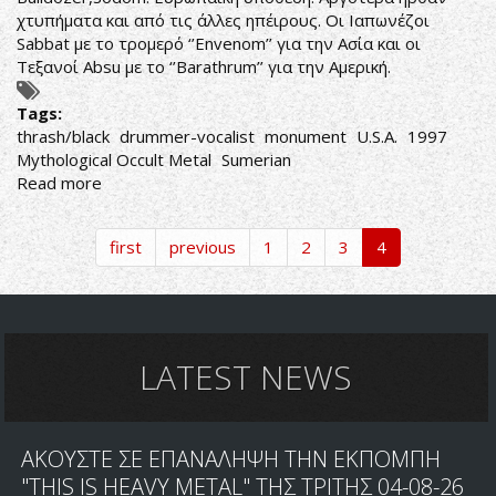
χτυπήματα και από τις άλλες ηπέιρους. Οι Ιαπωνέζοι
Sabbat με το τρομερό ‘’Envenom’’ για την Ασία και οι
Τεξανοί Absu με το ‘’Barathrum’’ για την Αμερική.
Tags:
thrash/black
drummer-vocalist
monument
U.S.A.
1997
Mythological Occult Metal
Sumerian
Read more
about
Absu
-
first
previous
1
2
3
4
The
Third
Storm
of
Cythrául
LATEST NEWS
ΑΚΟΥΣΤΕ ΣΕ ΕΠΑΝΑΛΗΨΗ ΤΗΝ ΕΚΠΟΜΠΗ
"THIS IS HEAVY METAL" ΤΗΣ ΤΡΙΤΗΣ 04-08-26