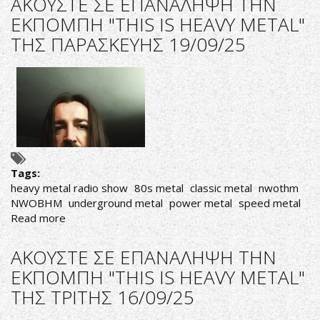
ΑΚΟΥΣΤΕ ΣΕ ΕΠΑΝΑΛΗΨΗ ΤΗΝ
ΕΠΑΝΑΛΗΨΗ
ΕΚΠΟΜΠΗ "THIS IS HEAVY METAL"
ΤΗΝ
ΤΗΣ ΠΑΡΑΣΚΕΥΗΣ 19/09/25
ΕΚΠΟΜΠΗ
"THIS
IS
HEAVY
METAL"
ΤΗΣ
ΤΡΙΤΗΣ
23/09/25
Tags:
heavy metal radio show
80s metal
classic metal
nwothm
NWOBHM
underground metal
power metal
speed metal
Read more
about
ΑΚΟΥΣΤΕ
ΣΕ
ΑΚΟΥΣΤΕ ΣΕ ΕΠΑΝΑΛΗΨΗ ΤΗΝ
ΕΠΑΝΑΛΗΨΗ
ΕΚΠΟΜΠΗ "THIS IS HEAVY METAL"
ΤΗΝ
ΤΗΣ ΤΡΙΤΗΣ 16/09/25
ΕΚΠΟΜΠΗ
"THIS