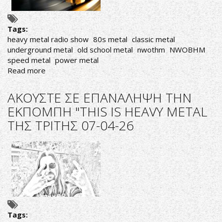
17-
04-
Tags:
26
heavy metal radio show
80s metal
classic metal
underground metal
old school metal
nwothm
NWOBHM
speed metal
power metal
Read more
about
ΑΚΟΥΣΤΕ
ΣΕ
ΑΚΟΥΣΤΕ ΣΕ ΕΠΑΝΑΛΗΨΗ ΤΗΝ
ΕΠΑΝΑΛΗΨΗ
ΕΚΠΟΜΠΗ "THIS IS HEAVY METAL
ΤΗΝ
ΤΗΣ ΤΡΙΤΗΣ 07-04-26
ΕΚΠΟΜΠΗ
"THIS
IS
HEAVY
METAL
ΤΗΣ
ΤΡΙΤΗΣ
14-
04-
Tags:
26