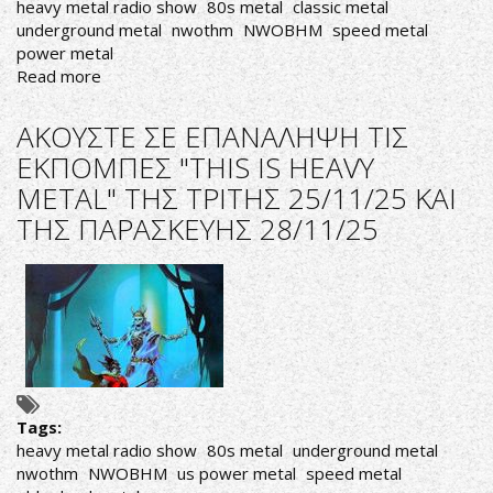
heavy metal radio show
80s metal
classic metal
underground metal
nwothm
NWOBHM
speed metal
power metal
Read more
about
ΑΚΟΥΣΤΕ
ΣΕ
ΑΚΟΥΣΤΕ ΣΕ ΕΠΑΝΑΛΗΨΗ ΤΙΣ
ΕΠΑΝΑΛΗΨΗ
ΕΚΠΟΜΠΕΣ "THIS IS HEAVY
ΤΗΝ
METAL" ΤΗΣ ΤΡΙΤΗΣ 25/11/25 ΚΑΙ
ΕΚΠΟΜΠΗ
"THIS
ΤΗΣ ΠΑΡΑΣΚΕΥΗΣ 28/11/25
IS
HEAVY
METAL
ΤΗΣ
ΤΡΙΤΗΣ
07-
04-
26
Tags:
heavy metal radio show
80s metal
underground metal
nwothm
NWOBHM
us power metal
speed metal