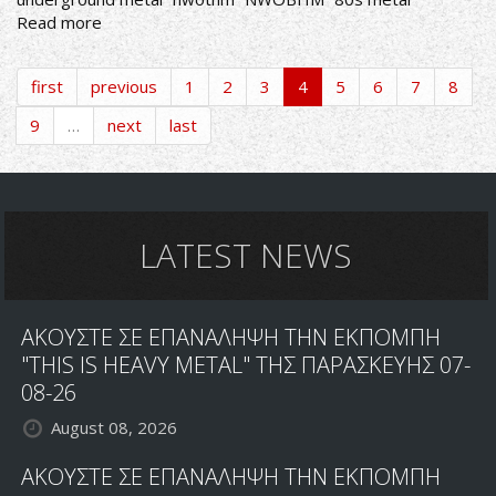
Read more
about
ΑΚΟΥΣΤΕ
ΣΕ
first
previous
1
2
3
4
5
6
7
8
ΕΠΑΝΑΛΗΨΗ
ΤΙΣ
9
…
next
last
ΕΚΠΟΜΠΕΣ
"THIS
IS
HEAVY
METAL"
LATEST NEWS
1/8
-
05/08
-
ΑΚΟΥΣΤΕ ΣΕ ΕΠΑΝΑΛΗΨΗ ΤΗΝ ΕΚΠΟΜΠΗ
08/08
"THIS IS HEAVY METAL" ΤΗΣ ΠΑΡΑΣΚΕΥΗΣ 07-
&
08-26
12/08/25
August 08, 2026
ΑΚΟΥΣΤΕ ΣΕ ΕΠΑΝΑΛΗΨΗ ΤΗΝ ΕΚΠΟΜΠΗ