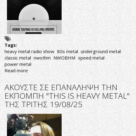
IS
HEAVY
METAL"
ΤΗΣ
ΠΑΡΑΣΚΕΥΗΣ
19/09/25
Tags:
heavy metal radio show
80s metal
underground metal
classic metal
nwothm
NWOBHM
speed metal
power metal
Read more
about
ΑΚΟΥΣΤΕ
ΣΕ
ΑΚΟΥΣΤΕ ΣΕ ΕΠΑΝΑΛΗΨΗ ΤΗΝ
ΕΠΑΝΑΛΗΨΗ
ΕΚΠΟΜΠΗ "THIS IS HEAVY METAL"
ΤΗΝ
ΤΗΣ ΤΡΙΤΗΣ 19/08/25
ΕΚΠΟΜΠΗ
"THIS
IS
HEAVY
METAL"
ΤΗΣ