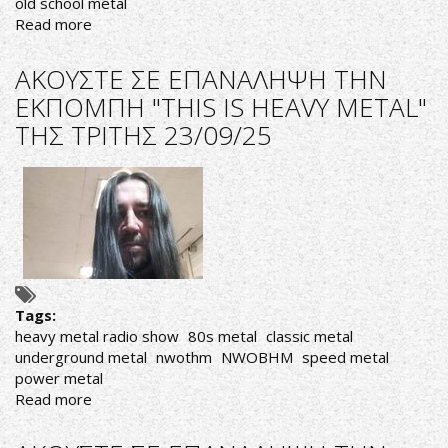
old school metal
Read more
about
ΑΚΟΥΣΤΕ
ΣΕ
ΑΚΟΥΣΤΕ ΣΕ ΕΠΑΝΑΛΗΨΗ ΤΗΝ
ΕΠΑΝΑΛΗΨΗ
ΕΚΠΟΜΠΗ "THIS IS HEAVY METAL"
ΤΙΣ
ΤΗΣ ΤΡΙΤΗΣ 23/09/25
ΕΚΠΟΜΠΕΣ
"THIS
IS
HEAVY
METAL"
ΤΗΣ
ΤΡΙΤΗΣ
25/11/25
ΚΑΙ
Tags:
ΤΗΣ
heavy metal radio show
80s metal
classic metal
ΠΑΡΑΣΚΕΥΗΣ
underground metal
nwothm
NWOBHM
speed metal
28/11/25
power metal
Read more
about
ΑΚΟΥΣΤΕ
ΣΕ