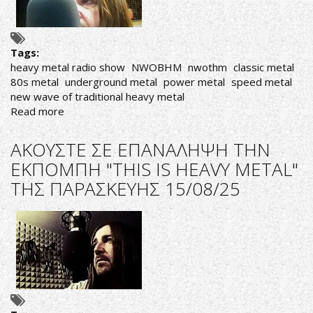
ΤΡΙΤΗΣ
16/09/25
Tags:
heavy metal radio show
NWOBHM
nwothm
classic metal
80s metal
underground metal
power metal
speed metal
new wave of traditional heavy metal
Read more
about
ΑΚΟΥΣΤΕ
ΣΕ
ΑΚΟΥΣΤΕ ΣΕ ΕΠΑΝΑΛΗΨΗ ΤΗΝ
ΕΠΑΝΑΛΗΨΗ
ΕΚΠΟΜΠΗ "THIS IS HEAVY METAL"
ΤΗΝ
ΤΗΣ ΠΑΡΑΣΚΕΥΗΣ 15/08/25
ΕΚΠΟΜΠΗ
"THIS
IS
HEAVY
METAL"
ΤΗΣ
ΤΡΙΤΗΣ
19/08/25