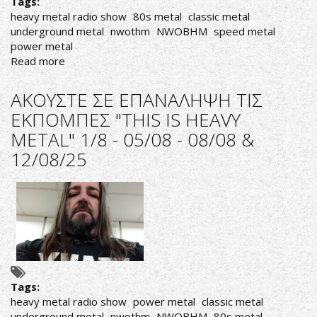
Tags:
heavy metal radio show
80s metal
classic metal
underground metal
nwothm
NWOBHM
speed metal
power metal
Read more
about
ΑΚΟΥΣΤΕ
ΣΕ
ΑΚΟΥΣΤΕ ΣΕ ΕΠΑΝΑΛΗΨΗ ΤΙΣ
ΕΠΑΝΑΛΗΨΗ
ΕΚΠΟΜΠΕΣ "THIS IS HEAVY
ΤΗΝ
METAL" 1/8 - 05/08 - 08/08 &
ΕΚΠΟΜΠΗ
"THIS
12/08/25
IS
HEAVY
METAL"
ΤΗΣ
ΠΑΡΑΣΚΕΥΗΣ
15/08/25
Tags:
heavy metal radio show
power metal
classic metal
underground metal
nwothm
NWOBHM
80s metal