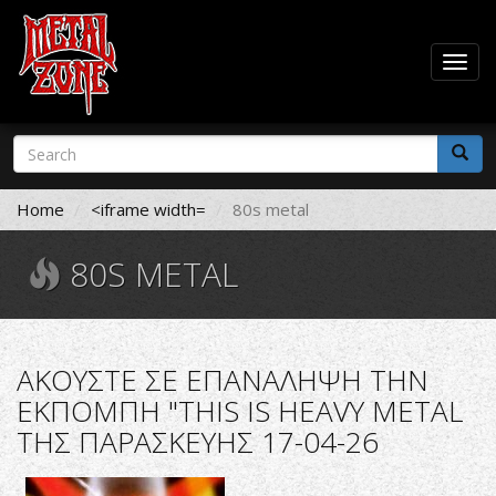
Togg
navig
Skip
Search
to
form
main
Search
content
Home
<iframe width=
80s metal
80S METAL
ΑΚΟΥΣΤΕ ΣΕ ΕΠΑΝΑΛΗΨΗ ΤΗΝ
ΕΚΠΟΜΠΗ "THIS IS HEAVY METAL
ΤΗΣ ΠΑΡΑΣΚΕΥΗΣ 17-04-26