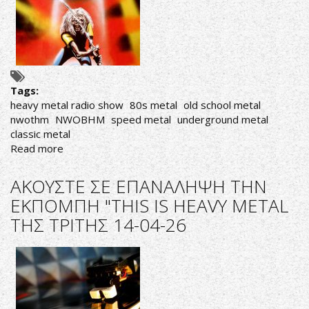
Tags:
heavy metal radio show
80s metal
old school metal
nwothm
NWOBHM
speed metal
underground metal
classic metal
Read more
about
ΑΚΟΥΣΤΕ
ΣΕ
ΑΚΟΥΣΤΕ ΣΕ ΕΠΑΝΑΛΗΨΗ ΤΗΝ
ΕΠΑΝΑΛΗΨΗ
ΕΚΠΟΜΠΗ "THIS IS HEAVY METAL
ΤΗΝ
ΤΗΣ ΤΡΙΤΗΣ 14-04-26
ΕΚΠΟΜΠΗ
"THIS
IS
HEAVY
METAL
ΤΗΣ
ΠΑΡΑΣΚΕΥΗΣ