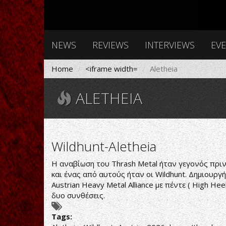
NEWS
REVIEWS
INTERVIEWS
EV
Home
<iframe width=
Aletheia
ALETHEIA
Wildhunt-Aletheia
Η αναβίωση του Thrash Metal ήταν γεγονός πριν 
και ένας από αυτούς ήταν οι Wildhunt. Δημιουργή
Austrian Heavy Metal Alliance με πέντε ( High He
δυο συνθέσεις.
Tags: