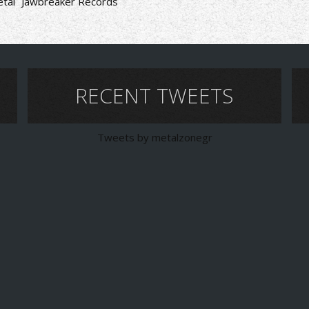
tal
Jawbreaker Records
RECENT TWEETS
Tweets by metalzonegr