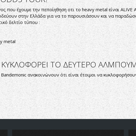
γος που έχουμε την πεποίηθηση οτι το heavy metal είναι ALIV
οδεύουν στην Ελλάδα για να το παρουσιάσουν και να παραδώσο
ικό δελτίο τύπου :
y metal
 ΚΥΚΛΟΦΟΡΕΙ ΤΟ ΔΕΥΤΕΡΟ ΑΛΜΠΟΥΜ
 Bandemonic ανακοινώνουν ότι είναι έτοιμοι να κυκλοφορήσουν