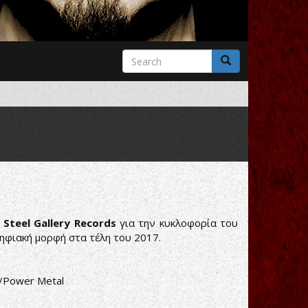
Search
form
Search
P
ν
Steel Gallery Records
για την κυκλοφορία του
ηφιακή μορφή στα τέλη του 2017.
/Power Metal