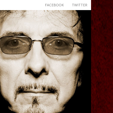
FACEBOOK
TWITTER