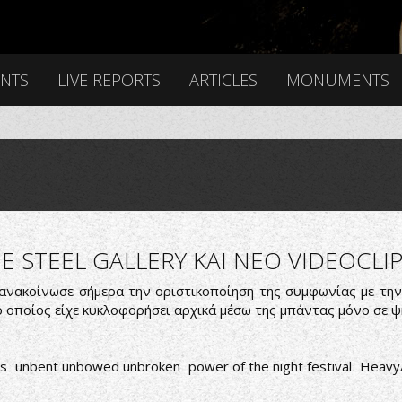
ENTS
LIVE REPORTS
ARTICLES
MONUMENTS
 STEEL GALLERY ΚΑΙ ΝΕΟ VIDEOCLI
ανακοίνωσε σήμερα την οριστικοποίηση της συμφωνίας με τη
 οποίος είχε κυκλοφορήσει αρχικά μέσω της μπάντας μόνο σε ψ
ds
unbent unbowed unbroken
power of the night festival
Heavy