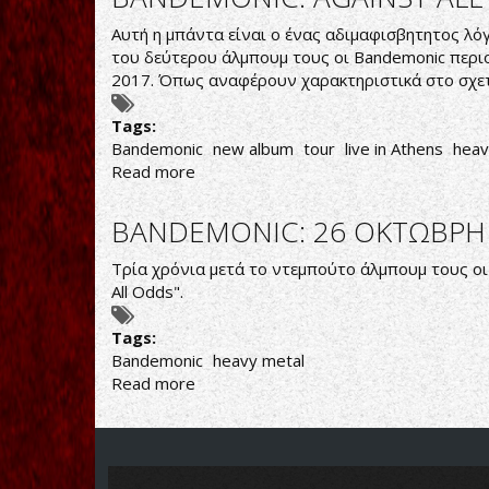
ALL
ODDS
Αυτή η μπάντα είναι ο ένας αδιμαφισβητητος λό
in
του δεύτερου άλμπουμ τους οι Bandemonic περι
Athens
2017. Όπως αναφέρουν χαρακτηριστικά στο σχετ
Tags:
Bandemonic
new album
tour
live in Athens
heav
Read more
about
BANDEMONIC:
AGAINST
BANDEMONIC: 26 ΟΚΤΩΒΡΗ
ALL
ODDS
Τρία χρόνια μετά το ντεμπούτο άλμπουμ τους οι
TOUR!
All Odds".
Tags:
Bandemonic
heavy metal
Read more
about
BANDEMONIC:
26
ΟΚΤΩΒΡΗ
ΚΥΚΛΟΦΟΡΕΙ