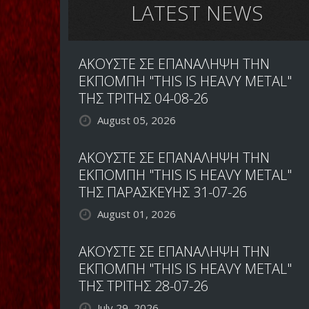
ΤΟ
LATEST NEWS
ΔΕΥΤΕΡΟ
ΑΛΜΠΟΥΜ!
ΑΚΟΥΣΤΕ ΣΕ ΕΠΑΝΑΛΗΨΗ ΤΗΝ
ΕΚΠΟΜΠΗ "THIS IS HEAVY METAL"
ΤΗΣ ΤΡΙΤΗΣ 04-08-26
August 05, 2026
ΑΚΟΥΣΤΕ ΣΕ ΕΠΑΝΑΛΗΨΗ ΤΗΝ
ΕΚΠΟΜΠΗ "THIS IS HEAVY METAL"
ΤΗΣ ΠΑΡΑΣΚΕΥΗΣ 31-07-26
August 01, 2026
ΑΚΟΥΣΤΕ ΣΕ ΕΠΑΝΑΛΗΨΗ ΤΗΝ
ΕΚΠΟΜΠΗ "THIS IS HEAVY METAL"
ΤΗΣ ΤΡΙΤΗΣ 28-07-26
July 29, 2026