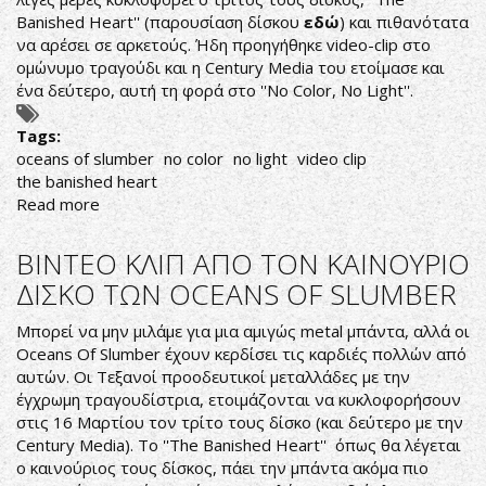
Banished Heart'' (παρουσίαση δίσκου
εδώ
) και πιθανότατα
να αρέσει σε αρκετούς. Ήδη προηγήθηκε video-clip στο
ομώνυμο τραγούδι και η Century Media του ετοίμασε και
ένα δεύτερο, αυτή τη φορά στο ''No Color, No Light''.
Tags:
oceans of slumber
no color
no light
video clip
the banished heart
Read more
about
OCEANS
OF
ΒΙΝΤΕΟ ΚΛΙΠ ΑΠΟ ΤΟΝ ΚΑΙΝΟΥΡΙΟ
SLUMBER-
ΔΙΣΚΟ ΤΩΝ OCEANS OF SLUMBER
NO
COLOR,
Μπορεί να μην μιλάμε για μια αμιγώς metal μπάντα, αλλά οι
NO
Oceans Of Slumber έχουν κερδίσει τις καρδιές πολλών από
LIGHT
αυτών. Οι Τεξανοί προοδευτικοί μεταλλάδες με την
(OFFICIAL
έγχρωμη τραγουδίστρια, ετοιμάζονται να κυκλοφορήσουν
VIDEO)
στις 16 Μαρτίου τον τρίτο τους δίσκο (και δεύτερο με την
Century Media). To ''The Banished Heart'' όπως θα λέγεται
ο καινούριος τους δίσκος, πάει την μπάντα ακόμα πιο