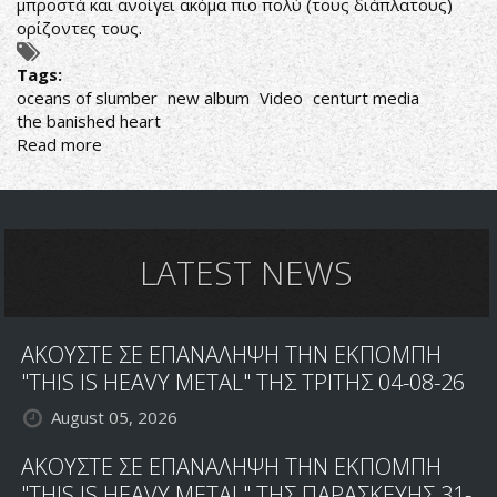
μπροστά και ανοίγει ακόμα πιο πολύ (τους διάπλατους)
ορίζοντες τους.
Tags:
oceans of slumber
new album
Video
centurt media
the banished heart
Read more
about
ΒΙΝΤΕΟ
ΚΛΙΠ
ΑΠΟ
ΤΟΝ
ΚΑΙΝΟΥΡΙΟ
LATEST NEWS
ΔΙΣΚΟ
ΤΩΝ
OCEANS
ΑΚΟΥΣΤΕ ΣΕ ΕΠΑΝΑΛΗΨΗ ΤΗΝ ΕΚΠΟΜΠΗ
OF
SLUMBER
"THIS IS HEAVY METAL" ΤΗΣ ΤΡΙΤΗΣ 04-08-26
August 05, 2026
ΑΚΟΥΣΤΕ ΣΕ ΕΠΑΝΑΛΗΨΗ ΤΗΝ ΕΚΠΟΜΠΗ
"THIS IS HEAVY METAL" ΤΗΣ ΠΑΡΑΣΚΕΥΗΣ 31-