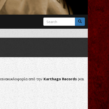
Search
form
Search
επανακυκλοφορία από την
Karthago Records
(και