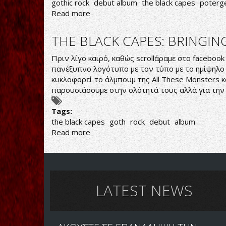
gothic rock
debut album
the black capes
poterge
Read more
about
THE
BLACK
THE BLACK CAPES: BRINGING
CAPES:
ALL
Πριν λίγο καιρό, καθώς scrollάραμε στο facebook
THESE
πανέξυπνο λογότυπο με τον τύπο με το ημίψηλο 
MONSTERS...
κυκλοφορεί το άλμπουμ της All These Monsters κ
BRING
παρουσιάσουμε στην ολότητά τους αλλά για την ώ
GOTH
BACK
Tags:
IN
the black capes
goth
rock
debut
album
STYLE!
Read more
about
THE
BLACK
CAPES:
BRINGING
GOTH
LATEST NEWS
BACK
IN
STYLE!