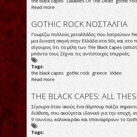
the black capes
Lullabies Of The Dead
gothic ro
Read more
about
ΓΟΤΘΙΚΟΣ
ΗΧΗΤΙΚΟΣ
GOTHIC ROCK ΝΟΣΤΑΛΓΙΑ
ΕΞΠΡΕΣΙΟΝΙΣΜΟΣ
Γνωρίζω πολλούς μεταλλάδες που λατρεύουν Fields
μια δυνατή σκηνή στην Ελλάδα στα 90ς και στο 
σίγουρος ότι τα μέλη των The Black Capes (απί
μπάντα τους ζέχνει τις αντίστοιχες επιρροές.
Tags:
the black capes
gothic rock
greece
Video
Read more
about
GOTHIC
ROCK
THE BLACK CAPES: ALL THES
ΝΟΣΤΑΛΓΙΑ
Σίγουρα όταν ακούς ένα άλμπουμ παίζει σημαντι
διάθεση, σου ακούγεται ιδανικό για την εποχή, 
9 Ιουνίου, καλοκαιράκι και επαναφέρουν το Goth
Tags: