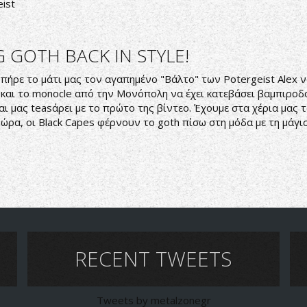
ist
 GOTH BACK IN STYLE!
 πήρε το μάτι μας τον αγαπημένο "Βάλτο" των Potergeist Alex 
και το monocle από την Μονόπολη να έχει κατεβάσει βαμπιροδον
αι μας teasάρει με το πρώτο της βίντεο. Έχουμε στα χέρια μας
ρα, οι Black Capes φέρνουν το goth πίσω στη μόδα με τη μάγισ
RECENT TWEETS
Tweets by metalzonegr