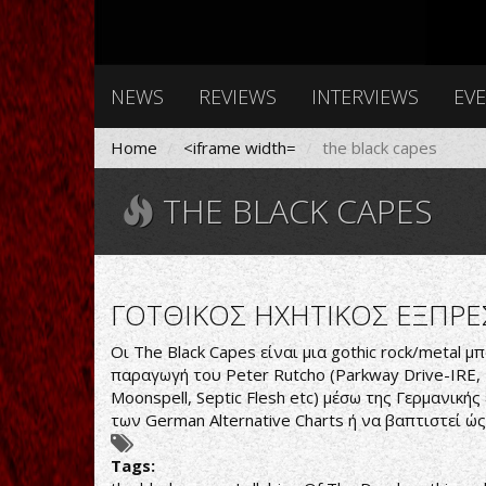
NEWS
REVIEWS
INTERVIEWS
EV
Home
<iframe width=
the black capes
THE BLACK CAPES
ΓΟΤΘΙΚΟΣ ΗΧΗΤΙΚΟΣ ΕΞΠΡ
Οι The Black Capes είναι μια gothic rock/metal
παραγωγή του Peter Rutcho (Parkway Drive-IRE, D
Moonspell, Septic Flesh etc) μέσω της Γερμανική
των German Alternative Charts ή να βαπτιστεί ώς
Tags: