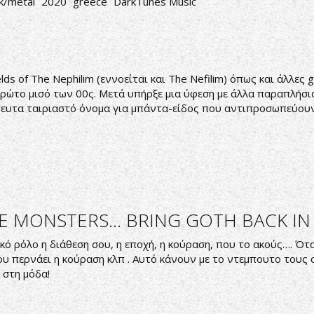
ck/metal
2020
greece
DarkTunes Music
 of The Nephilim (εννοείται και The Nefilim) όπως και άλλες go
πρώτο μισό των 00ς. Μετά υπήρξε μια ύφεση με άλλα παραπλήσι
στευτα ταιριαστό όνομα για μπάντα-είδος που αντιπροσωπεύουν)
E MONSTERS... BRING GOTH BACK IN 
κό ρόλο η διάθεση σου, η εποχή, η κούραση, που το ακούς…. Ότ
σου περνάει η κούραση κλπ . Αυτό κάνουν με το ντεμπουτο τους 
 στη μόδα!