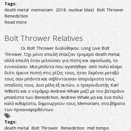
Tags:
death metal
memoriam
2018
nuclear blast
Bolt Thrower
Benediction
Read more
about
ΒΡΕΤΑΝΙΚΕΣ
ΜΠΟΥΛΝΤΟΖΕΣ
Bolt Thrower Relatives
Οι Bolt Thrower διαλύθηκαν. Long Live Bolt
Thrower. Όχι μόνο επειδή έπαιζαν τρομερό death metal,
αλλά επειδή όταν μιλούσαν για πίστη και αφοσίωση, το
εννοούσαν. Μια μπάντα που αγαπήθηκε από πολύ κόσμο
διότι έμεινε πιστή στις ρίζες τους, ήταν δεμένοι μεταξύ
τους σαν μπάντα και σεβόντουσαν απεριόριστα τους
οπαδούς τους. Δυο μέλη εξ αυτών, ο τραγουδιστής Karl
Willetts και ο ντράμερ Andrew Whale μαζί με τον βετεράνο
μπασίστα των Benediction, Andrew Whale μα και ένα πολύ
καλό κιθαρίστα, δημιουργούν τους Memoriam, στα βήματα
των προαναφερθέντων.
Tags:
death metal
Bolt Thrower
Benediction
mid tempo