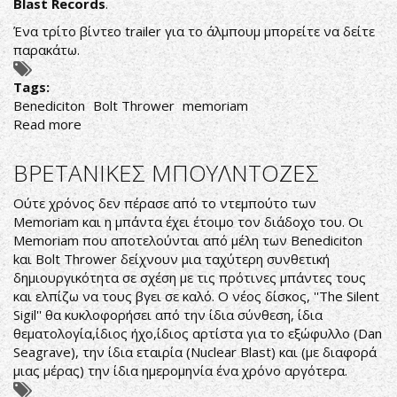
Blast Records
.
Ένα τρίτο βίντεο trailer για το άλμπουμ μπορείτε να δείτε
παρακάτω.
Tags:
Benediciton
Bolt Thrower
memoriam
Read more
about
ΟΙ
MEMORIAL
ΒΡΕΤΑΝΙΚΕΣ ΜΠΟΥΛΝΤΟΖΕΣ
ΕΔΩΣΑΝ
ΣΤΗΝ
Ούτε χρόνος δεν πέρασε από το ντεμπούτο των
ΔΗΜΟΣΙΟΤΗΤΑ
Memoriam και η μπάντα έχει έτοιμο τον διάδοχο του. Οι
ΝΕΟ
Memoriam που αποτελούνται από μέλη των Benediciton
ΒΙΝΤΕΟ
kαι Bolt Thrower δείχνουν μια ταχύτερη συνθετική
TRAILER
δημιουργικότητα σε σχέση με τις πρότινες μπάντες τους
ΓΙΑ
και ελπίζω να τους βγει σε καλό. Ο νέος δίσκος, ''The Silent
ΤΟ
Sigil'' θα κυκλοφορήσει από την ίδια σύνθεση, ίδια
THE
θεματολογία,ίδιος ήχο,ίδιος αρτίστα για το εξώφυλλο (Dan
SILENT
Seagrave), την ίδια εταιρία (Nuclear Blast) και (με διαφορά
VIGIL
μιας μέρας) την ίδια ημερομηνία ένα χρόνο αργότερα.