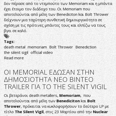
δεν πέρασε από το ντεμπούτο των Memoriam και η μπάντα
έχει έτοιμο τον διάδοχο του. Οι Memoriam που
αποτελούνται από μέλη των Benediciton kαι Bolt Thrower
δείχνουν μια ταχύτερη συνθετική δημιουργικότητα σε
σχέση με τις πρότινες μπάντες τους και ελπίζω να τους
βγει σε καλό.
Tags:
death metal
memoriam
Bolt Thrower
Benediction
the silent sigil
official video
Read more
about
ΤΙΠΟΤΑ
ΔΕΝ
ΟΙ MEMORIAL ΕΔΩΣΑΝ ΣΤΗΝ
ΘΑ
ΔΗΜΟΣΙΟΤΗΤΑ ΝΕΟ ΒΙΝΤΕΟ
ΜΕΙΝΕΙ
TRAILER ΓΙΑ ΤΟ THE SILENT VIGIL
ΟΡΘΙΟ
Οι βετεράνοι death metallers,
Memoriam
, που
αποτελούνται από μέλη των
Benediciton
kαι
Bolt
Thrower
, πρόκειται να κυκλοφορήσουν το δεύτερο LP με
τίτλο
The Silent Vigil
, στις 23 Μαρτίου από την
Nuclear