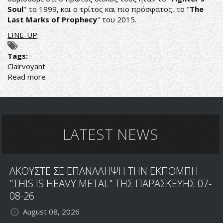
Soul
" το 1999, και ο τρίτος και πιο πρόσφατος, το "
The
Last Marks of Prophecy
" του 2015.
LINE-UP
:
Tags:
Clairvoyant
Read more
about
CLAIRVOYANT:
KAINOYΡΓΙΟ
LIVE
VIDEO
ΓΙΑ
LATEST NEWS
ΤΟ
"STAND
AND
ΑΚΟΥΣΤΕ ΣΕ ΕΠΑΝΑΛΗΨΗ ΤΗΝ ΕΚΠΟΜΠΗ
RESIST"
"THIS IS HEAVY METAL" ΤΗΣ ΠΑΡΑΣΚΕΥΗΣ 07-
08-26
August 08, 2026