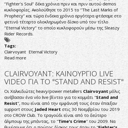
‘’Fighter's Soul’’ δέκα χρόνια πριν και πριν αυτού demos
κυκλοφορίες. Ακολούθησε το 2015 το ‘’The Last Marks of
Prophecy’’ και τώρα ένδεκα χρόνια αργότερα φτάσαμε στο
φετινό τέταρτο ολοκληρωμένο δίσκο υπό τον τίτλο
‘’Eternal Victory’’ το οποίο κυκλοφορούν μέσω της Sleaszy
Rider Records.
Tags:
Clairvoyant
Eternal Victory
Read more
about
THE
FORTH
CLAIRVOYANT: KAINOYΡΓΙΟ LIVE
METAL
VIDEO ΓΙΑ ΤΟ "STAND AND RESIST"
VICTORY
Οι Χαλκιδιώτες heavy/power metallers
Clairvoyant
μόλις
ανέβασαν ένα νέο live βίντεο για το κομμάτι "
Stand and
Resist
", που είναι από την εμφάνισή τους όταν έπαιξαν
support στους
Jaded Heart
στις 30 Νοεμβρίου του 2019
στο CROW Club. Το τραγούδι είναι από το δεύτερο
άλμπουμ της μπάντας, το "
Time's Crime
" του 2009. Να
θυμίσουμε ότι ο πρώτος δίσκος τους ήταν το "
Fighter's