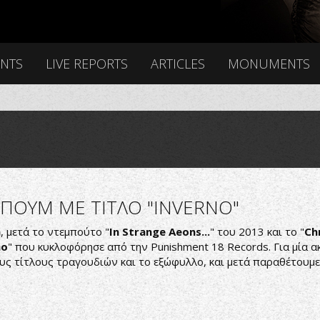
ENTS
LIVE REPORTS
ARTICLES
MONUMENTS
ΠΟΥΜ ME TITΛΟ "INVERNO"
n
, μετά το ντεμπούτο "
In Strange Aeons...
" του 2013 και το "
Ch
no
" που κυκλοφόρησε από την Punishment 18 Records. Για μία 
ους τίτλους τραγουδιών και το εξώφυλλο, και μετά παραθέτουμε