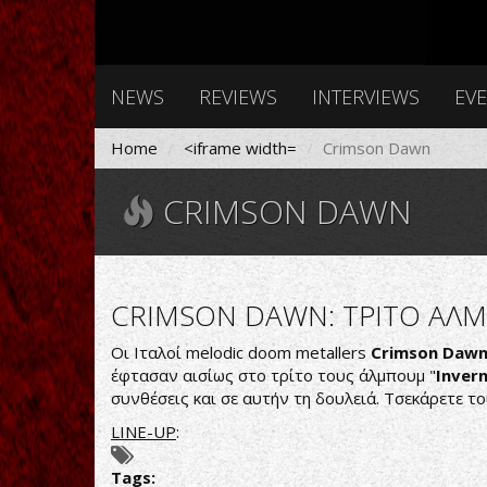
NEWS
REVIEWS
INTERVIEWS
EV
Home
<iframe width=
Crimson Dawn
CRIMSON DAWN
CRIMSON DAWN: TΡΙΤΟ ΑΛΜ
Oι Ιταλοί melodic doom metallers
Crimson Daw
έφτασαν αισίως στο τρίτο τους άλμπουμ "
Inver
συνθέσεις και σε αυτήν τη δουλειά. Τσεκάρετε τ
LINE-UP
:
Tags: