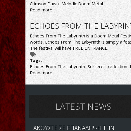
Crimson Dawn
Melodic Doom Metal
Read more
about
CRIMSON
DAWN:
ECHOES FROM THE LABYRIN
TΡΙΤΟ
ΑΛΜΠΟΥΜ
Echoes From The Labyrinth is a Doom Metal Festival
ME
words, Echoes From The Labyrinth is simply a fea
TITΛΟ
The festival will have FREE ENTRANCE.
"INVERNO"
Tags:
Echoes From The Labyrinth
Sorcerer
reflection
Read more
about
ECHOES
FROM
THE
LABYRINTH
-
LATEST NEWS
CRETE
DOOM
FEST
ΑΚΟΥΣΤΕ ΣΕ ΕΠΑΝΑΛΗΨΗ ΤΗΝ