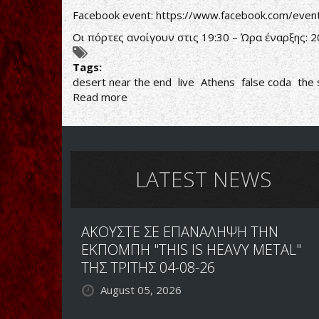
Facebook event:
https://www.facebook.com/eve
Οι πόρτες ανοίγουν στις 19:30 – Ώρα έναρξης: 2
Tags:
desert near the end
live
Athens
false coda
the 
Read more
about
DESERT
NEAR
THE
END,
FALSE
LATEST NEWS
CODA,
THE
SILENT
ΑΚΟΥΣΤΕ ΣΕ ΕΠΑΝΑΛΗΨΗ ΤΗΝ
RAGE,
DEFISION
ΕΚΠΟΜΠΗ "THIS IS HEAVY METAL"
ΤΗΣ ΤΡΙΤΗΣ 04-08-26
August 05, 2026