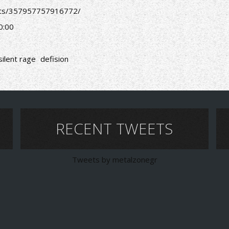
nts/357957757916772/
0:00
silent rage
defision
RECENT TWEETS
Tweets by metalzonegr