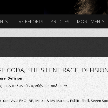
ENTS
LIVE REPORTS
ARTICLES
MONUMENTS
E CODA, THE SILENT RAGE, DEFISIO
age, Defision
ς 14 & Κολωνού 76, Αθήνα, Είσοδος: 7€
κτύου Viva: EKO, BP, Metro & My Market, Public, Shell, Seven Sp