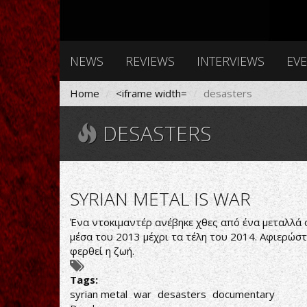
NEWS
REVIEWS
INTERVIEWS
EV
Home
<iframe width=
desasters
DESASTERS
SYRIAN METAL IS WAR
Ένα ντοκιμαντέρ ανέβηκε χθες από ένα μεταλλά 
μέσα του 2013 μέχρι τα τέλη του 2014. Αφιερώστε
φερθεί η ζωή.
Tags:
syrian metal
war
desasters
documentary