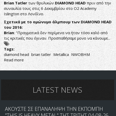
Brian Tatler
των θρυλικών
DIAMOND HEAD
πριν από την
"ΤΗΕ
συναυλία τους στις 6 Δεκεμβρίου στο O2 Academy
COFFIN
Islington στο Λονδίνο.
TRAIN"
Σχετικά με το ομώνυμο άλμπουμ των DIAMOND HEAD
του 2016:
Brian
: "Πραγματικά δεν περίμενα να ήταν τόσο καλό από
τις κριτικές που έγιναν. Προσπαθήσαμε μονο να κάνουμε...
Tags:
diamond head
brian tatler
Metallica
NWOBHM
Read more
about
BRIAN
TATLER:
O
17ΧΡΟΝΟΣ
LARS
LATEST NEWS
ULRICH
ΗΞΕΡΕ
ΤΑ
ΑΚΟΥΣΤΕ ΣΕ ΕΠΑΝΑΛΗΨΗ ΤΗΝ ΕΚΠΟΜΠΗ
ΠΑΝΤΑ
ΓΙΑ
"THIS IS HEAVY METAL" ΤΗΣ ΤΡΙΤΗΣ 04-08-26