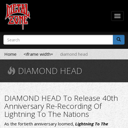
Togg
navig
Skip
Search
to
form
main
Search
content
Home
<iframe width=
diamond head
DIAMOND HEAD
DIAMOND HEAD To Release 40th
Anniversary Re-Recording Of
Lightning To The Nations
As the fortieth anniversary loomed,
Lightning To The