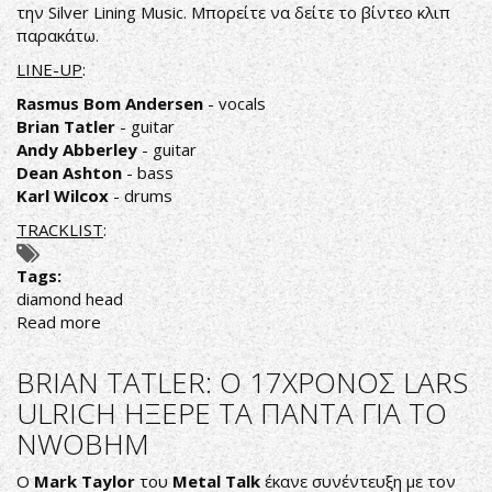
την Silver Lining Music. Μπορείτε να δείτε το βίντεο κλιπ
Lightning
παρακάτω.
To
The
LINE-UP
:
Nations
Rasmus Bom Andersen
- vocals
Brian Tatler
- guitar
Andy Abberley
- guitar
Dean Ashton
- bass
Karl Wilcox
- drums
TRACKLIST
:
Tags:
diamond head
Read more
about
DIAMOND
HEAD:
BRIAN TATLER: O 17ΧΡΟΝΟΣ LARS
NEO
ULRICH ΗΞΕΡΕ ΤΑ ΠΑΝΤΑ ΓΙΑ ΤΟ
ΒΙΝΤΕΟ
NWOBHM
ΓΙΑ
ΤΟ
Ο
Mark Taylor
του
Metal Talk
έκανε συνέντευξη με τον
ΚΟΜΜΑΤΙ