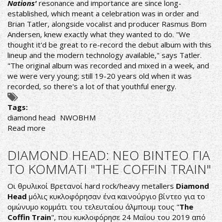
Nations'
resonance and importance are since long-
established, which meant a celebration was in order and
Brian Tatler, alongside vocalist and producer Rasmus Bom
Andersen, knew exactly what they wanted to do. "We
thought it'd be great to re-record the debut album with this
lineup and the modern technology available," says Tatler.
"The original album was recorded and mixed in a week, and
we were very young; still 19-20 years old when it was
recorded, so there's a lot of that youthful energy.
Tags:
diamond head
NWOBHM
Read more
about
DIAMOND
HEAD
DIAMOND HEAD: NEO ΒΙΝΤΕΟ ΓΙΑ
To
ΤΟ ΚΟΜΜΑΤΙ "ΤΗΕ COFFIN TRAIN"
Release
40th
Oι θρυλικοί Βρετανοί hard rock/heavy metallers
Diamond
Anniversary
Head
μόλις κυκλοφόρησαν ένα καινούργιο βίντεο για το
Re-
ομώνυμο κομμάτι του τελευταίου άλμπουμ τους "
The
Recording
Coffin Train
", που κυκλοφόρησε 24 Μαΐου του 2019 από
Of