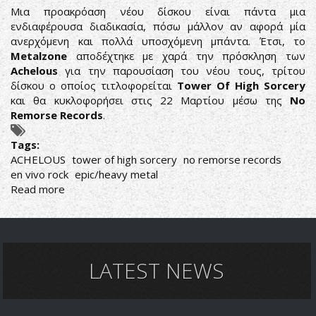
Μια προακρόαση νέου δίσκου είναι πάντα μια
ενδιαφέρουσα διαδικασία, πόσω μάλλον αν αφορά μία
ανερχόμενη και πολλά υποσχόμενη μπάντα. Έτσι, το
Metalzone
αποδέχτηκε με χαρά την πρόσκληση των
Achelous
για την παρουσίαση του νέου τους, τρίτου
δίσκου ο οποίος τιτλοφορείται
Tower Of High Sorcery
και θα κυκλοφορήσει στις 22 Μαρτίου μέσω της
No
Remorse Records
.
Tags:
ACHELOUS
tower of high sorcery
no remorse records
en vivo rock
epic/heavy metal
Read more
about
ACHELOUS
-
ΠΡΟΑΚΡΟΑΣΗ
ΤΟΥ
ΝΕΟΥ
LATEST NEWS
ΤΟΥΣ
ΔΙΣΚΟΥ
TOWER