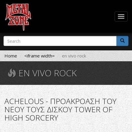
Togg
navig
Skip
Search
to
form
main
Search
content
Home
<iframe width=
en vivo rock
EN VIVO ROCK
ACHELOUS - ΠΡΟΑΚΡΟΑΣΗ ΤΟΥ
ΝΕΟΥ ΤΟΥΣ ΔΙΣΚΟΥ TOWER OF
HIGH SORCERY