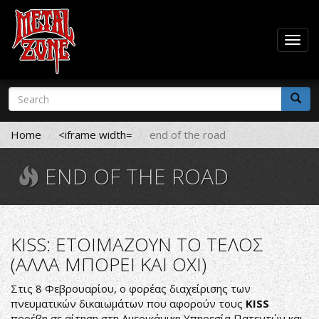
Togg
navig
Skip
Search
to
form
main
Search
content
Home
<iframe width=
end of the road
END OF THE ROAD
KISS: ΕΤΟΙΜΑΖΟΥΝ ΤΟ ΤΕΛΟΣ
(ΑΛΛΑ ΜΠΟΡΕΙ ΚΑΙ ΟΧΙ)
Στις 8 Φεβρουαρίου, ο φορέας διαχείρισης των
πνευματικών δικαιωμάτων που αφορούν τους
KISS
προέβη σε αίτηση στη Αμερικάνικη Υπηρεσία Πατεντών και