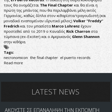
τους θα ονομάζεται
The Final Chapter
και θα είναι η
πρώτη της μπάντας που θα περιλαμβάνει μέλη εκτός
Γερμανίας, καθώς δίπλα στον κιθαρίστα/τραγουδιστή (και
μοναδικό εναπομείναν ιδρυτικό μέλος)
Volker “Freddy”
Fredrich
και τον μπασίστα
Marco Lohrenz
έχουν
προστεθεί από το 2019 ο Καναδός
Rick Charron
στα
τύμπανα (ex-Exciter) και ο Αμερικανός
Glenn Shannon
στην κιθάρα.
Tags:
necronomicon
the final chapter
el puerto records
Read more
about
NECRONOMICON:
ΤΟΝ
ΜΑΡΤΙΟ
Ο
ΝΕΟΣ
LATEST NEWS
ΤΟΥΣ
ΔΙΣΚΟΣ
ΑΚΟΥΣΤΕ ΣΕ ΕΠΑΝΑΛΗΨΗ ΤΗΝ ΕΚΠΟΜΠΗ