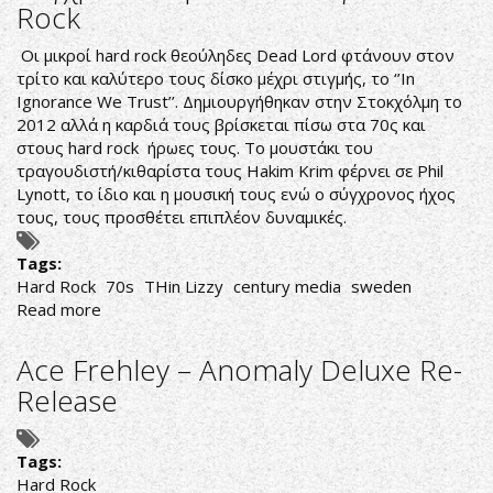
Rock
Grand
Premier"
Οι μικροί hard rock θεούληδες Dead Lord φτάνουν στον
at
τρίτο και καλύτερο τους δίσκο μέχρι στιγμής, το ‘’In
Lazy
Ignorance We Trust’’. Δημιουργήθηκαν στην Στοκχόλμη το
Club
2012 αλλά η καρδιά τους βρίσκεται πίσω στα 70ς και
στους hard rock ήρωες τους. Το μουστάκι του
τραγουδιστή/κιθαρίστα τους Hakim Krim φέρνει σε Phil
Lynott, το ίδιο και η μουσική τους ενώ ο σύγχρονος ήχος
τους, τους προσθέτει επιπλέον δυναμικές.
Tags:
Hard Rock
70s
THin Lizzy
century media
sweden
Read more
about
Σύγχρονο
παρελθοντολάγνο
Ace Frehley – Anomaly Deluxe Re-
Hard
Release
Rock
Tags:
Hard Rock