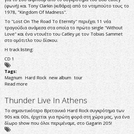
(φωνή) και Tony Clarkin (κιθάρα) από το ντεμπούτο τους το
1978, "Kingdom Of Madness".
Το "Lost On The Road To Eternity" περιέχει 11 νέα
τραγούδια ανάμεσα στα οποία το πρώτο single "Without
Love" και ένα ντουέτο του Catley με τον Tobias Sammet
στο ομότιτλο του δίσκου.
Η track listing:
CD 1
Tags:
Magnum
Hard Rock
new album
tour
Read more
about
MAGNUM
:
Thunder Live In Athens
ΚΥΚΛΟΦΟΡΟΥΝ
ΤΟ
Το σημαντικότερο Βρετανικό Hard Rock συγκρότημα των
'LOST
90s και 00s, έρχεται για πρώτη φορά στη χώρα μας, για ένα
ON
δίωρο show που όλοι περιμέναμε, στο Gagarin 205!
THE