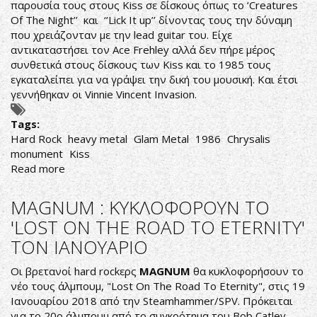
παρουσία τους στους Kiss σε δίσκους όπως το ‘Creatures
ΓΙΑ
Of The Night’’ και ‘’Lick It up’’ δίνοντας τους την δύναμη
ΤΟ
που χρειάζονταν με την lead guitar του. Είχε
'SHE
αντικαταστήσει τον Ace Frehley αλλά δεν πήρε μέρος
ALWAYS
συνθετικά στους δίσκους των Kiss και το 1985 τους
GETS
εγκαταλείπει για να γράψει την δική του μουσική. Και έτσι
HER
γεννήθηκαν οι Vinnie Vincent Invasion.
WAY
(ALL
Tags:
THE
Hard Rock
heavy metal
Glam Metal
1986
Chrysalis
SAME)'
monument
Kiss
Read more
about
Vinnie
Vincent
MAGNUM : ΚΥΚΛΟΦΟΡΟΥΝ ΤΟ
Invasion
'LOST ON THE ROAD TO ETERNITY'
‎–
ΤΟΝ ΙΑΝΟΥΑΡΙΟ
Vinnie
Vincent
Οι βρετανοί hard rockερς
MAGNUM
θα κυκλοφορήσουν το
Invasion
νέο τους άλμπουμ, "Lost On The Road To Eternity", στις 19
Ιανουαρίου 2018 από την Steamhammer/SPV. Πρόκειται
για το 20ο άλμπουμ από το συγκρότημα του Bob Catley