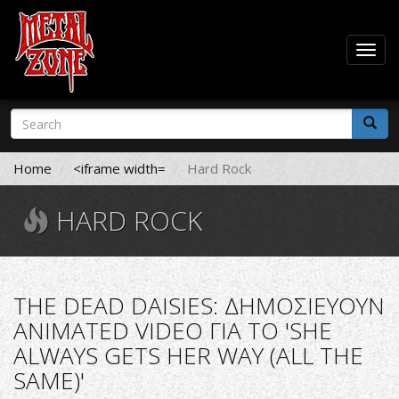
Togg
navig
Skip
Search
to
form
main
Search
content
Home
<iframe width=
Hard Rock
HARD ROCK
THE DEAD DAISIES: ΔΗΜΟΣΙΕΥΟΥΝ
ANIMATED VIDEO ΓΙΑ ΤΟ 'SHE
ALWAYS GETS HER WAY (ALL THE
SAME)'