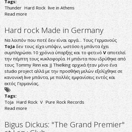
ROAD
Tags:
TO
Thunder
Hard Rock
live in Athens
ETERNITY'
Read more
about
ΤΟΝ
Thunder
ΙΑΝΟΥΑΡΙΟ
Live
Hard rock Made in Germany
In
Athens
Να λοιπόν που ποτέ δεν είναι αργά… Τους Γερμανούς
ToJa
δεν τους είχα υπόψιν, ωστόσο η μπάντα έχει
συμπληρώσει 10 χρόνια ύπαρξης και το φετινό
V
αποτελεί
την πέμπτη τους κυκλοφορία. Η μπάντα που ιδρύθηκε από
τους Tommy Rinn και JJ Thielking αρχικά ήταν μόνο ένα
studio project αλλά με την προσθήκη μελών εξελίχθηκε σε
κανονική live μπάντα, με πολλές εμφανίσεις εντός και
εκτός Γερμανίας.
Tags:
ToJa
Hard Rock
V
Pure Rock Records
Read more
about
Hard
rock
Bigus Dickus: "The Grand Premier"
Made