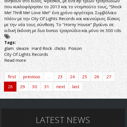
ανήκουν στο είδος. Φρέσκοι, με ένα ep τριών τραγουδιών
VIDEO
που κυκλοφόρησαν το 2013 και το ντεμπούτο τους, “Shock
Me! Thrill Me! Love Me!’’ ένα χρόνο αργότερα. Συμβόλαιο
πλέον με την City Of Lights Records και καινούριος δίσκος
με την νέα τους σύνθεση. Το ‘’Horny House’’ βγαίνει σε
ειδική έκδοση με δυο bonus τραγούδια και μόνο σε 300 cds.
Tags:
glam
sleaze
Hard Rock
chicks
Poison
City Of Lights Records
Read more
about
Ναζιάρικες
Λεοπάρδαλεις
first
previous
…
23
24
25
26
27
28
29
30
31
next
last
LATEST NEWS