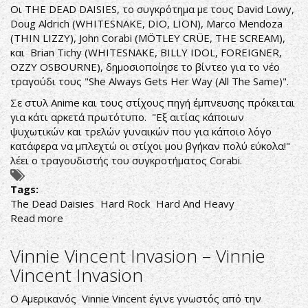
Οι THE DEAD DAISIES, το συγκρότημα με τους David Lowy,
Doug Aldrich (WHITESNAKE, DIO, LION), Marco Mendoza
(THIN LIZZY), John Corabi (MÖTLEY CRÜE, THE SCREAM),
και Brian Tichy (WHITESNAKE, BILLY IDOL, FOREIGNER,
OZZY OSBOURNE), δημοσιοποίησε το βίντεο για το νέο
τραγούδι τους "She Always Gets Her Way (All The Same)".
Σε στυλ Anime και τους στίχους πηγή έμπνευσης πρόκειται
για κάτι αρκετά πρωτότυπο. "Εξ αιτίας κάποιων
ψυχωτικών και τρελών γυναικών που για κάποιο λόγο
κατάφερα να μπλεχτώ οι στίχοι μου βγήκαν πολύ εύκολα!"
λέει ο τραγουδιστής του συγκροτήματος Corabi.
Tags:
The Dead Daisies
Hard Rock
Hard And Heavy
Read more
about
THE
DEAD
Vinnie Vincent Invasion ‎– Vinnie
DAISIES:
Vincent Invasion
ΔΗΜΟΣΙΕΥΟΥΝ
ANIMATED
Ο Αμερικανός Vinnie Vincent έγινε γνωστός από την
VIDEO