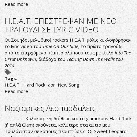
Read more
about
Ace
Frehley
H.E.A.T. ΕΠΕΣΤΡΕΨΑΝ ΜΕ ΝΕΟ
–
ΤΡΑΓΟΥΔΙ ΣΕ LYRIC VIDEO
Anomaly
Deluxe
Οι Σουηδοί μελωδικοί rockers
H.E.A.T.
μόλις κυκλοφόρησαν
Re-
το lyric video του
Time On Our Side
, το πρώτο τραγούδι
Release
από το επερχόμενο πέμπτο άλμπουμ τους με τίτλο
Into The
Great Unknown
, διάδοχο του
Tearing Down The Walls του
2014
.
Tags:
H.E.A.T.
Hard Rock
aor
New Song
Read more
about
H.E.A.T.
ΕΠΕΣΤΡΕΨΑΝ
Ναζιάρικες Λεοπάρδαλεις
ΜΕ
ΝΕΟ
Καλοκαιρινή διάθεση και το glamorous Hard Rock
ΤΡΑΓΟΥΔΙ
(ή απλά Glam) ακούγεται καλύτερο στα αυτιά μου.
ΣΕ
Τουλάχιστον σε κάποιες περιπτώσεις. Οι Sweet Leopard
LYRIC