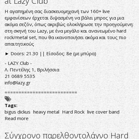
at Lazy Club
in
Germany
Η αγαπημένη σας διασκευομηχανή των 160+ live
εμφανίσεων έρχεται διψασμένη να βάλει μπρος για μια
ακόμα σεζόν, όπως ακριβώς ολοκλήρωσε την προηγούμενη:
στη σκηνή του Lazy, με ένα μεγάλο και ανανεωμένο hard
rock/metal set, που θα ικανοποιήσει ακόμα και τους πιο
απαιτητικούς
► Doors: 21.30 || Είσοδος: 8e (με μπύρα)
- LAZY Club -
Λ. Πεντέλης 1, Βριλήσσια
21 0689 5535
info@lazy.gr
==========================
Tags:
bigus dickus
heavy metal
Hard Rock
live cover band
Read more
about
Bigus
Dickus:
Σύγχρονο παρελθοντολάγνο Hard
"The