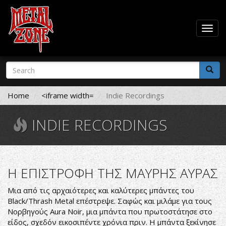
Togg
navig
Skip
Search
to
form
main
Search
content
Home
<iframe width=
Indie Recordings
INDIE RECORDINGS
Η ΕΠΙΣΤΡΟΦΗ ΤΗΣ ΜΑΥΡΗΣ ΑΥΡΑΣ
Μια από τις αρχαιότερες και καλύτερες μπάντες του
Black/Thrash Metal επέστρεψε. Σαφώς και μιλάμε για τους
Νορβηγούς Aura Noir, μια μπάντα που πρωτοστάτησε στο
είδος, σχεδόν εικοσιπέντε χρόνια πριν. Η μπάντα ξεκίνησε