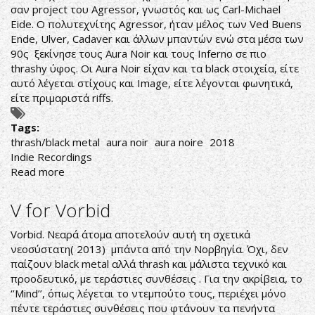
σαν project του Agressor, γνωστός και ως Carl-Michael
Eide. Ο πολυτεχνίτης Agressor, ήταν μέλος των Ved Buens
Ende, Ulver, Cadaver και άλλων μπαντών ενώ στα μέσα των
90ς ξεκίνησε τους Aura Noir και τους Inferno σε πιο
thrashy ύφος. Οι Aura Noir είχαν και τα black στοιχεία, είτε
αυτό λέγεται στίχους και Image, είτε λέγονται φωνητικά,
είτε πριμαριστά riffs.
Tags:
thrash/black metal
aura noir
aura noire
2018
Indie Recordings
Read more
about
Η
ΕΠΙΣΤΡΟΦΗ
V for Vorbid
ΤΗΣ
ΜΑΥΡΗΣ
Vorbid. Νεαρά άτομα αποτελούν αυτή τη σχετικά
ΑΥΡΑΣ
νεοσύστατη( 2013) μπάντα από την Νορβηγία. Όχι, δεν
παίζουν black metal αλλά thrash και μάλιστα τεχνικό και
προοδευτικό, με τεράστιες συνθέσεις . Για την ακρίβεια, το
‘’Mind’’, όπως λέγεται το ντεμπούτο τους, περιέχει μόνο
πέντε τεράστιες συνθέσεις που φτάνουν τα πενήντα