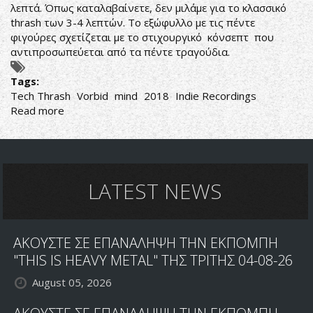
λεπτά. Όπως καταλαβαίνετε, δεν μιλάμε για το κλασσικό
thrash των 3-4 λεπτών. Το εξώφυλλο με τις πέντε
φιγούρες σχετίζεται με το στιχουργικό κόνσεπτ που
αντιπροσωπεύεται από τα πέντε τραγούδια.
Tags:
Tech Thrash
Vorbid
mind
2018
Indie Recordings
Read more
about
V
for
Vorbid
LATEST NEWS
ΑΚΟΥΣΤΕ ΣΕ ΕΠΑΝΑΛΗΨΗ ΤΗΝ ΕΚΠΟΜΠΗ
"THIS IS HEAVY METAL" ΤΗΣ ΤΡΙΤΗΣ 04-08-26
August 05, 2026