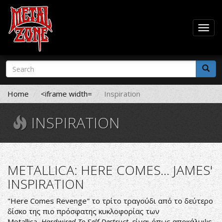
Togg
navig
Skip
Search
to
form
main
Search
content
Home
<iframe width=
Inspiration
INSPIRATION
METALLICA: HERE COMES... JAMES'
INSPIRATION
"Here Comes Revenge" το τρίτο τραγούδι από το δεύτερο
δίσκο της πιο πρόσφατης κυκλοφορίας των
Metallica,
Hardwired To Self Destruct
, είναι όπως αποκάλυψε