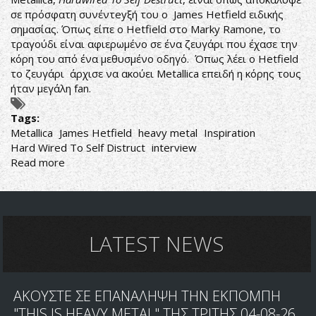
σε πρόσφατη συνέντeyξή του ο James Hetfield ειδικής
σημασίας. Όπως είπε ο Hetfield στο Marky Ramone, το
τραγούδι είναι αφιερωμένο σε ένα ζευγάρι που έχασε την
κόρη του από ένα μεθυσμένο οδηγό. Όπως λέει ο Hetfield
το ζευγάρι άρχισε να ακούει Metallica επειδή η κόρης τους
ήταν μεγάλη fan.
Tags:
Metallica
James Hetfield
heavy metal
Inspiration
Hard Wired To Self Distruct
interview
Read more
about
METALLICA:
HERE
COMES...
JAMES'
INSPIRATION
LATEST NEWS
ΑΚΟΥΣΤΕ ΣΕ ΕΠΑΝΑΛΗΨΗ ΤΗΝ ΕΚΠΟΜΠΗ
"THIS IS HEAVY METAL" ΤΗΣ ΤΡΙΤΗΣ 04-08-26