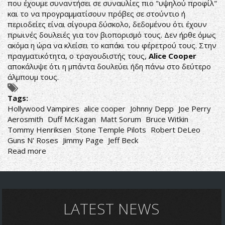
που έχουμε συναντήσει σε συναυλίες πιο "υψηλού προφίλ"
και το να προγραμματίσουν πρόβες σε στούντιο ή
περιοδείες είναι σίγουρα δύσκολο, δεδομένου ότι έχουν
πρωινές δουλειές για τον βιοπορισμό τους. Δεν ήρθε όμως
ακόμα η ώρα να κλείσει το καπάκι του φέρετρού τους. Στην
πραγματικότητα, ο τραγουδιστής τους,
Alice Cooper
αποκάλυψε ότι η μπάντα δουλεύει ήδη πάνω στο δεύτερο
άλμπουμ τους.
Tags:
Hollywood Vampires
alice cooper
Johnny Depp
Joe Perry
Aerosmith
Duff McKagan
Matt Sorum
Bruce Witkin
Tommy Henriksen
Stone Temple Pilots
Robert DeLeo
Guns N' Roses
Jimmy Page
Jeff Beck
Read more
about
ALICE
COOPER:
ΠΡΟΕΤΟΙΜΑΖΕΤΑΙ
ΤΟ
ΔΕΥΤΕΡΟ
LATEST NEWS
ΑΛΜΠΟΥΜ
ΤΩΝ