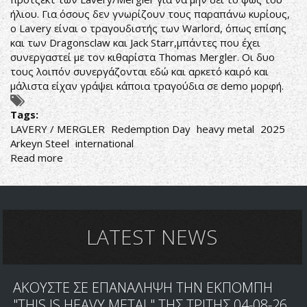
ήλιου. Για όσους δεν γνωρίζουν τους παραπάνω κυρίους,
ο Lavery είναι ο τραγουδιστής των Warlord, όπως επίσης
και των Dragonsclaw και Jack Starr,μπάντες που έχει
συνεργαστεί με τον κιθαρίστα Thomas Mergler. Οι δυο
τους λοιπόν συνεργάζονται εδώ και αρκετό καιρό και
μάλιστα είχαν γράψει κάποια τραγούδια σε demo μορφή.
Tags:
LAVERY / MERGLER
Redemption Day
heavy metal
2025
Arkeyn Steel
international
Read more
about
LAVERY
/
MERGLER
–
Redemption
LATEST NEWS
Day
ΑΚΟΥΣΤΕ ΣΕ ΕΠΑΝΑΛΗΨΗ ΤΗΝ ΕΚΠΟΜΠΗ
"THIS IS HEAVY METAL" ΤΗΣ ΤΡΙΤΗΣ 04-08-26