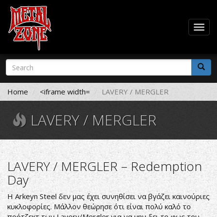
Togg
navig
Skip
Search
to
form
main
Search
content
Home
<iframe width=
LAVERY / MERGLER
LAVERY / MERGLER
LAVERY / MERGLER – Redemption
Day
Η Arkeyn Steel δεν μας έχει συνηθίσει να βγάζει καινούριες
κυκλοφορίες. Μάλλον θεώρησε ότι είναι πολύ καλό το
πρότζεκτ των Lavery/Mergler για να μην δει το φως του