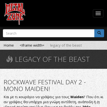
Togg
navig
Skip
Search
to
form
main
Search
content
Home
<iframe width=
legacy of the beast
LEGACY OF THE BEAST
ROCKWAVE FESTIVAL DAY 2 -
ΜΟΝΟ MAIDEN!
Και με τι κουράγιο να γράψεις για τους
Maiden
? Που ότι κι
αν γράψεις θα υπάρχει μια γνώμη αντίθετη, ανάποδη ή
(η
ιδανική περίπτωση)
ίδια; Που για το βράδυ της
20ής