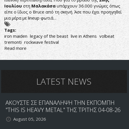
Ιουλίου
στη
Μαλακάσα
υπάρχουν 36.000 γνώμες όπως
είπε ο ίδιος ο Bruce από τη σκηνή. Άσε που έχει προηγηθεί
μια μέρα με lineup φωτιά…
Tags:
iron maiden
legacy of the beast
live in Athens
volbeat
tremonti
rockwave festival
Read more
about
ROCKWAVE
FESTIVAL
DAY
2
-
LATEST NEWS
ΜΟΝΟ
MAIDEN!
ΑΚΟΥΣΤΕ ΣΕ ΕΠΑΝΑΛΗΨΗ ΤΗΝ ΕΚΠΟΜΠΗ
"THIS IS HEAVY METAL" ΤΗΣ ΤΡΙΤΗΣ 04-08-26
August 05, 2026