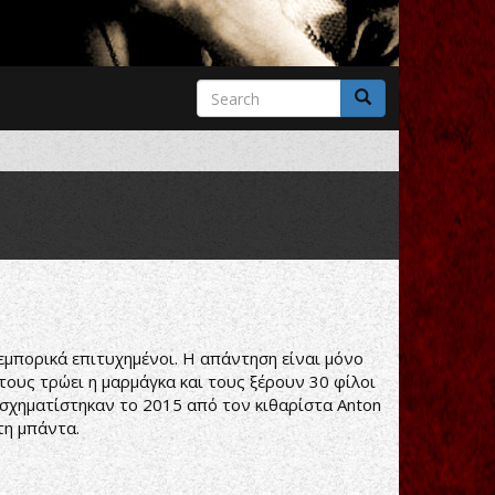
Search
form
Search
εμπορικά επιτυχημένοι. Η απάντηση είναι μόνο
 τους τρώει η μαρμάγκα και τους ξέρουν 30 φίλοι
k σχηματίστηκαν το 2015 από τον κιθαρίστα Anton
τη μπάντα.