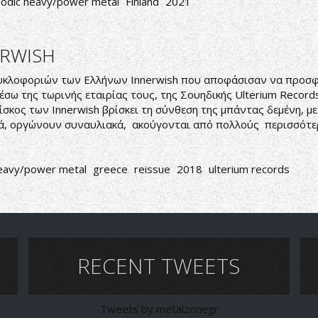
odic heavy/power metal
Finland
2021
ERWISH
ακυκλοφοριών των Ελλήνων Innerwish που αποφάσισαν να προσφέ
έσω της τωρινής εταιρίας τους, της Σουηδικής Ulterium Records
ίσκος των Innerwish βρίσκει τη σύνθεση της μπάντας δεμένη, μ
κά, οργώνουν συναυλιακά, ακούγονται από πολλούς περισσότερ
eavy/power metal
greece
reissue
2018
ulterium records
RECENT TWEETS
Tweets by metalzonegr