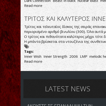
Dark Connection
Beast In black
nuclear blast
mel
Read more
about
Beast
in
ΤΡΙΤΟΣ ΚΑΙ ΚΑΛΥΤΕΡΟΣ INN
Black-
Dark
Τρίτος και τελευταίος δίσκος της σειράς επαν
Connection
περιορισμένο αριθμό βινυλίου (300). Όλα αυτά μ
Ο τρίτος και πιθανότατα καλύτερος μέχρι τότε δ
Η μπάντα βρίσκεται στα ντουζένια της συνθετι
Tags:
Inner Wish
‎Inner Strength
2006
LMP
melodic h
Read more
about
ΤΡΙΤΟΣ
ΚΑΙ
ΚΑΛΥΤΕΡΟΣ
INNERWISH
LATEST NEWS