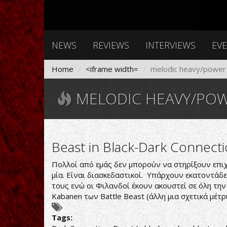
NEWS
REVIEWS
INTERVIEWS
EV
Home
<iframe width=
melodic heavy/power
MELODIC HEAVY/POW
Beast in Black-Dark Connect
Πολλοί από εμάς δεν μπορούν να στηρίξουν επιχ
μία. Είναι διασκεδαστικοί. Υπάρχουν εκατοντάδε
τους ενώ οι Φιλανδοί έκουν ακουστεί σε όλη την
Kabanen των Battle Beast (άλλη μια σχετικά μέτ
Tags: