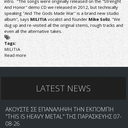
intro. "The songs were originally released on the "Strenght
And Honor" demo CD we released in 2012, but technically
speaking "And The Gods Made War" is a brand new studio
album", says
MILITIA
vocalist and founder
Mike Soliz
. "We
dug up and re-visited all the original stems, rough tracks and
even all the alternative takes.
Tags:
MILITIA
Read more
about
Texas
Metal
veterans
MILITIA
announce
LATEST NEWS
new
album,
new
ΑΚΟΥΣΤΕ ΣΕ ΕΠΑΝΑΛΗΨΗ ΤΗΝ ΕΚΠΟΜΠΗ
song
streaming
"THIS IS HEAVY METAL" ΤΗΣ ΠΑΡΑΣΚΕΥΗΣ 07-
08-26