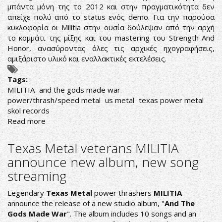
μπάντα μόνη της το 2012 και στην πραγματικότητα δεν
απείχε πολύ από το status ενός demo. Για την παρούσα
κυκλοφορία οι Militia στην ουσία δούλεψαν από την αρχή
το κομμάτι της μίξης και του mastering του Strength And
Honor, ανασύροντας όλες τις αρχικές ηχογραφήσεις,
αμιξάριστο υλικό και εναλλακτικές εκτελέσεις.
Tags:
MILITIA
and the gods made war
power/thrash/speed metal
us metal
texas power metal
skol records
Read more
about
LONG
LIVE
Texas Metal veterans MILITIA
TEXAS
announce new album, new song
METAL
streaming
Legendary
Texas Metal
power thrashers
MILITIA
announce the release of a new studio album, "
And The
Gods Made War
". The album includes 10 songs and an