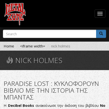
Togg
navig
Skip
Search
to
form
main
Search
content
Home
<iframe width=
nick holmes
NICK HOLMES
PARADISE LOST : ΚΥΚΛΟΦΟΡΟΥΝ
ΒΙΒΛΙΟ ΜΕ ΤΗΝ ΙΣΤΟΡΙΑ ΤΗΣ
ΜΠΑΝΤΑΣ
Η
Decibel Books
ανακοίνωσε την έκδοση του βιβλίου
No