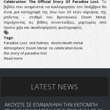
Celebration: The Official Story Of Paradise Lost
. Το
βιβλίο που αναμένεται να κυκλοφορήσει τον Νοέμβριο θα
είναι μια καταγραφή της άνω των 30 ετών καριέρας της
μπάντας – σταθμό του Βρετανικού Doom Metal,
περιέχοντας εις βάθος συνεντεύξεις, μαρτυρίες από
πρώτο χέρι και ακυκλοφόρητες φωτογραφίες.
Tags:
Paradise Lost
nick holmes
doom/death metal
Atmospheric Doom Metal
no celebration book
the story of paradise lost
Read more
about
PARADISE
LOST
:
ΚΥΚΛΟΦΟΡΟΥΝ
ΒΙΒΛΙΟ
LATEST NEWS
ΜΕ
ΤΗΝ
ΙΣΤΟΡΙΑ
ΑΚΟΥΣΤΕ ΣΕ ΕΠΑΝΑΛΗΨΗ ΤΗΝ ΕΚΠΟΜΠΗ
ΤΗΣ
ΜΠΑΝΤΑΣ