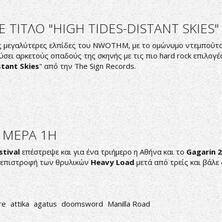
 ΤΙΤΛΟ "ΗΙGH TIDES-DISTANT SKIES"
ς μεγαλύτερες ελπίδες του NWOTHM, με το ομώνυμο ντεμπούτο 
σει αρκετούς οπαδούς της σκηνής με τις πιο hard rock επιλογέ
stant Skies
" από την The Sign Records.
 ΜΕΡΑ 1Η
tival
επέστρεψε και για ένα τριήμερο η Αθήνα και το
Gagarin 
 η επιστροφή των θρυλικών
Heavy Load
μετά από τρείς και βάλε
re
attika
agatus
doomsword
Manilla Road