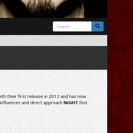
Search
form
Search
th their first release in 2012 and has now
f influences and direct approach
NIGHT
find