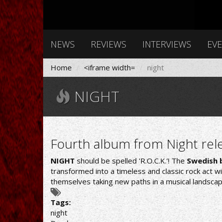
NEWS
REVIEWS
INTERVIEWS
EV
Home
<iframe width=
night
NIGHT
Fourth album from Night rel
NIGHT
should be spelled 'R.O.C.K.’! The
Swedish 
transformed into a timeless and classic rock act w
themselves taking new paths in a musical landscape
Tags:
night