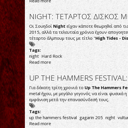
Read more
about
Fourth
album
ΝΙGHT: TETAΡΤΟΣ ΔΙΣΚΟΣ ΜΕ
from
Night
Oι Σουηδοί
Night
είχαν κάποτε θεωρηθεί από τι
released
2015, αλλά τα τελευταία χρόνια έχουν απογοητεύ
by
τέταρτο άλμπουμ τους με τίτλο "
High Tides - Di
The
Sign
Tags:
Records
night
Ηard Rock
Read more
about
ΝΙGHT:
TETAΡΤΟΣ
UP THE HAMMERS FESTIVAL:
ΔΙΣΚΟΣ
ΜΕ
Για δέκατη τρίτη χρονιά το
Up The Ηammers Fes
ΤΙΤΛΟ
metal ήχου, με μεγάλο γεγονός να είναι φυσικά
"ΗΙGH
εμφάνιση μετά την επανασύνδεσή τους.
TIDES-
DISTANT
Tags:
SKIES"
up the hammers festival
gagarin 205
night
vultu
Read more
about