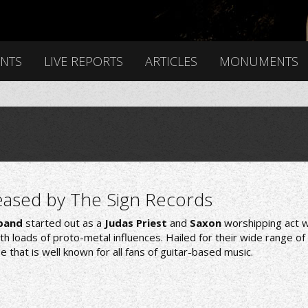
ENTS
LIVE REPORTS
ARTICLES
MONUMENTS
eased by The Sign Records
band
started out as a
Judas Priest
and
Saxon
worshipping act wi
ith loads of proto-metal influences. Hailed for their wide range o
 that is well known for all fans of guitar-based music.