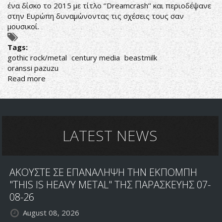
ένα δίσκο το 2015 με τίτλο ‘’Dreamcrash’’ και περιοδέψανε
στην Ευρώπη δυναμώνοντας τις σχέσεις τους σαν
μουσικοί.
Tags:
gothic rock/metal
century media
beastmilk
oranssi pazuzu
Read more
about
Επιμεταλλωμένο
Γοτθικό
Ροκ
LATEST NEWS
ΑΚΟΥΣΤΕ ΣΕ ΕΠΑΝΑΛΗΨΗ ΤΗΝ ΕΚΠΟΜΠΗ
"THIS IS HEAVY METAL" ΤΗΣ ΠΑΡΑΣΚΕΥΗΣ 07-
08-26
August 08, 2026