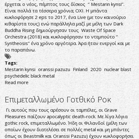
έρχεται ο νέος, πέμπτος τους δίσκος ‘’ Mestarin kynsi’’.
Είναι πολλά τα τέσσερα χρόνια; ΟΧΙ. Η μπάντα
κυκλοφόρησε 2 eps το 2017, ένα Live (με τον καινούριο
κιθαρίστα τους) ενώ παράλληλα μαζί με μέλη των Dark
Buddha Rising δημιούργησαν τους Waste Of Space
Orchestra (2018) και κυκλοφόρησαν το ντεμπούτο ‘’
Syntheosis’’ ένα χρόνο αργότερα. Άρα ήταν ενεργοί και με
το παραπάνω.
Tags:
Mestarin kynsi
oranssi pazuzu
Finland
2020
nuclear blast
psychedelic black metal
Read more
about
ΨΥΧΕΔΕΛΙΚΟ
(BLACK)
Επιμεταλλωμένο Γοτθικό Ροκ
METAL
Γι αυτούς που τους αρέσουν οι ταμπέλες, οι Grave
Pleasures παίζουν apocalyptic death-rock. Με λίγα λόγια
gothic rock, επιμεταλλωμένο. Ήδη οι Φιλανδοί (μέλη των
οποίων έχουν διατελέσει σε πολλές metal και μη μπάντες
όπως οι Beastmilk και Oranssi Pazuzu) έχουν κυκλοφορήσει