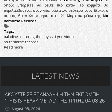
οποίο μπορείτε να δείτε πιο κάτω. Το κομμάτι θα
περιλαμβάνεται στον νέο, ομότιτλο δεύτερο τους δίσκο, ο
οποίος θα κυκλοφορήσει στις 21 Μαρτίου μέσω της
No
Remorse Records
.
Tags:
paladine
entering the abyss
Lyric Video
no remorse records
Read more
about
PALADINE:
LYRIC
VIDEO
ΜΕΣΑ
ΑΠΟ
LATEST NEWS
ΤΟΝ
ΝΕΟ
ΤΟΥΣ
ΑΚΟΥΣΤΕ ΣΕ ΕΠΑΝΑΛΗΨΗ ΤΗΝ ΕΚΠΟΜΠΗ
ΔΙΣΚΟ
"THIS IS HEAVY METAL" ΤΗΣ ΤΡΙΤΗΣ 04-08-26
August 05, 2026