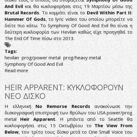
And Evil
και θα κυκλοφορήσει στις 19 Μαρτίου μέσω της
Brutal Records
. Το κομμάτι είναι το
Devil Within Part II:
Hammer Of Gods
, το lyric video του οποίου μπορείτε να
δείτε πιο κάτω. Το Symphony Of Good And Evil θα είναι η
δεύτερη κυκλοφορία των Hevilan καθώς είχε προηγηθεί το
The End Of Time πίσω στο 2013.
Tags:
hevilan
prog/power metal
prog/heavy metal
Symphony Of Good And Evil
Read more
about
HEVILAN:
ΠΡΩΤΟ
HEIR APPARENT: ΚΥΚΛΟΦΟΡΟΥΝ
SINGLE
ΝΕΟ ΔΙΣΚΟ
ΚΑΙ
LYRIC
Η ελληνική
No Remorse Records
ανακοίνωσε την
VIDEO
δισκογραφική επιστροφή των θρύλων του USA power/prog
ΑΠΟ
metal
Heir Apparent
. Η μπάντα από το Seattle θα
ΤΟΝ
κυκλοφορήσει στις 15 Οκτωβρίου το
The View From
ΝΕΟ
Below
, τον τρίτο τους δίσκο μετά το One Small Voice του
ΔΙΣΚΟ