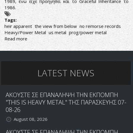
1989, ενώ είχε προηγηθεί και το Graceful Inheritance το
1986.
Tags:
heir apparent
the view from below
no remorse records
Heavy/Power Metal
us metal
prog/power metal
Read more
about
HEIR
APPARENT:
ΚΥΚΛΟΦΟΡΟΥΝ
ΝΕΟ
ΔΙΣΚΟ
LATEST NEWS
ΑΚΟΥΣΤΕ ΣΕ ΕΠΑΝΑΛΗΨΗ ΤΗΝ ΕΚΠΟΜΠΗ
"THIS IS HEAVY METAL" ΤΗΣ ΠΑΡΑΣΚΕΥΗΣ 07-
08-26
August 08, 2026
ΑΚΟΥΣΤΕ ΣΕ ΕΠΑΝΑΛΗΨΗ ΤΗΝ ΕΚΠΟΜΠΗ