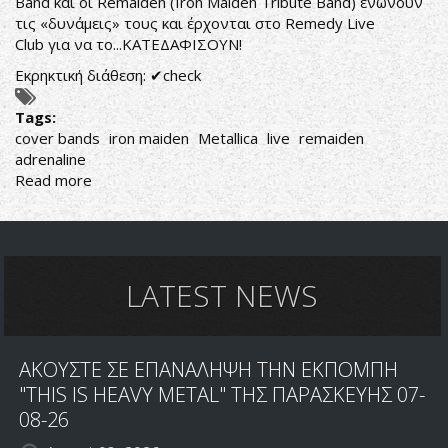
Band
και οι
Remaiden (Iron Maiden Tribute Band)
ενώνουν
τις «δυνάμεις» τους και έρχονται στο
Remedy Live
Club
για να το...ΚΑΤΕΔΑΦΙΣΟΥΝ!
Εκρηκτική διάθεση: ✔check
Tags:
cover bands
iron maiden
Metallica
live
remaiden
adrenaline
Read more
about
Hardwired
To
The
Book
Of
LATEST NEWS
Souls
ΑΚΟΥΣΤΕ ΣΕ ΕΠΑΝΑΛΗΨΗ ΤΗΝ ΕΚΠΟΜΠΗ
"THIS IS HEAVY METAL" ΤΗΣ ΠΑΡΑΣΚΕΥΗΣ 07-
08-26