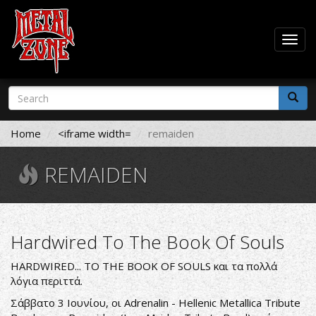
Togg
navig
Skip
Search
to
form
main
Search
content
Home
<iframe width=
remaiden
REMAIDEN
Hardwired To The Book Of Souls
HARDWIRED... TO THE BOOK OF SOULS και τα πολλά
λόγια περιττά.
Σάββατο 3 Ιουνίου, οι
Adrenalin - Hellenic Metallica Tribute