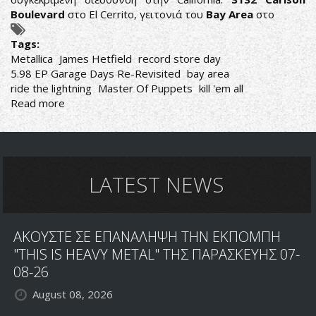
Boulevard
στο El Cerrito, γειτονιά του
Bay Area
στο
Tags:
Metallica
James Hetfield
record store day
5.98 EP Garage Days Re-Revisited
bay area
ride the lightning
Master Of Puppets
kill 'em all
Read more
about
METALLICA:
Η
ΝΕΑ
ΚΙΘΑΡΑ
ΤΟΥ
LATEST NEWS
JAMES
ΕΧΕΙ
ΚΑΤΙ
ΑΚΟΥΣΤΕ ΣΕ ΕΠΑΝΑΛΗΨΗ ΤΗΝ ΕΚΠΟΜΠΗ
ΑΠΟ
ΤΑ
"THIS IS HEAVY METAL" ΤΗΣ ΠΑΡΑΣΚΕΥΗΣ 07-
ΠΑΛΙΑ
08-26
August 08, 2026