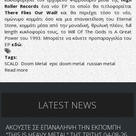
Roller Records
ένα νέο EP το οποίο θα τιτλοφορείται
There Flies Our Wail!
και θα περιέχει τόσο το νέο,
ομώνυμο κομμάτι όσο και μια επανεκτέλεση του Eternal
Stone, κομμάτι μέσα από την μοναδική, θρυλική πλέον, full
length κυκλοφορία τους, το Will Of The Gods Is A Great
Power του 1993. Μπορείτε να κάνετε προπαραγγελία του
EP
εδώ
.
Tags:
SCALD
Doom Metal
epic doom metal
russian metal
Read more
about
SCALD:
ΚΑΛΑ
ΚΑΙ
ΑΣΧΗΜΑ
ΝΕΑ
LATEST NEWS
ΑΠΟ
ΤΟΥΣ
ΡΩΣΟΥΣ
ΑΚΟΥΣΤΕ ΣΕ ΕΠΑΝΑΛΗΨΗ ΤΗΝ ΕΚΠΟΜΠΗ
"THIS IS HEAVY METAL" ΤΗΣ ΤΡΙΤΗΣ 04-08-26