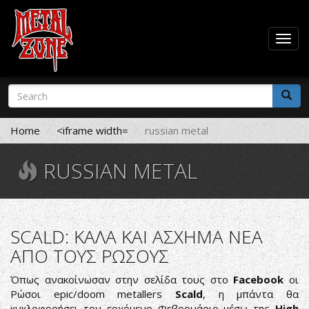
Togg
navig
Skip
Search
to
form
main
Search
content
Home
<iframe width=
russian metal
RUSSIAN METAL
SCALD: ΚΑΛΑ ΚΑΙ ΑΣΧΗΜΑ ΝΕΑ
ΑΠΟ ΤΟΥΣ ΡΩΣΟΥΣ
Όπως ανακοίνωσαν στην σελίδα τους στο
Facebook
οι
Ρώσοι epic/doom metallers
Scald
, η μπάντα θα
κυκλοφορήσει τον ερχόμενο Φεβρουάριο μέσω της
High