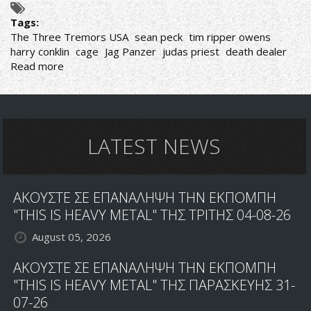
Tags:
The Three Tremors USA
sean peck
tim ripper owens
harry conklin
cage
Jag Panzer
judas priest
death dealer
Read more
about
THE
THREE
TREMORS
LIVE!
10
LATEST NEWS
ΛΟΓΟΙ
ΓΙΑ
ΝΑ
ΑΚΟΥΣΤΕ ΣΕ ΕΠΑΝΑΛΗΨΗ ΤΗΝ ΕΚΠΟΜΠΗ
ΒΡΕΘΕΙΣ
ΣΤΗΝ
"THIS IS HEAVY METAL" ΤΗΣ ΤΡΙΤΗΣ 04-08-26
ΣΥΝΑΥΛΙΑ!
August 05, 2026
ΑΚΟΥΣΤΕ ΣΕ ΕΠΑΝΑΛΗΨΗ ΤΗΝ ΕΚΠΟΜΠΗ
"THIS IS HEAVY METAL" ΤΗΣ ΠΑΡΑΣΚΕΥΗΣ 31-
07-26