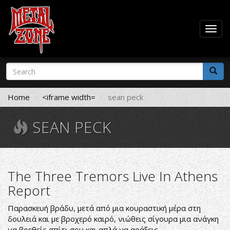
Togg
navig
Skip
Search
to
form
main
Search
content
Home
<iframe width=
sean peck
SEAN PECK
The Three Tremors Live In Athens
Report
Παρασκευή βράδυ, μετά από μια κουραστική μέρα στη
δουλειά και με βροχερό καιρό, νιώθεις σίγουρα μια ανάγκη
να βρεθείς σπίτι σου και απλά να αράξεις.