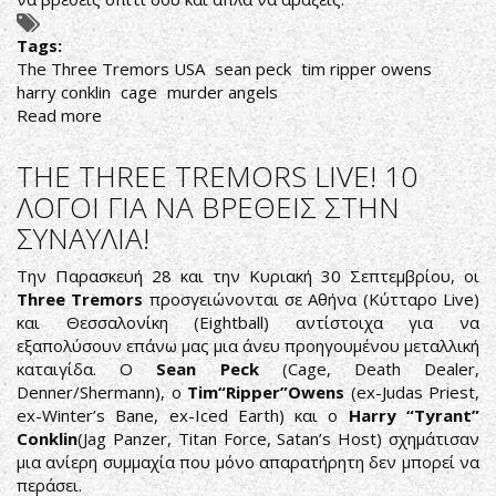
Tags:
The Three Tremors USA
sean peck
tim ripper owens
harry conklin
cage
murder angels
Read more
about
The
Three
THE THREE TREMORS LIVE! 10
Tremors
ΛΟΓΟΙ ΓΙΑ ΝΑ ΒΡΕΘΕΙΣ ΣΤΗΝ
Live
ΣΥΝΑΥΛΙΑ!
In
Athens
Την Παρασκευή 28 και την Κυριακή 30 Σεπτεμβρίου, οι
Report
Three Tremors
προσγειώνονται σε Αθήνα (Κύτταρο Live)
και Θεσσαλονίκη (Eightball) αντίστοιχα για να
εξαπολύσουν επάνω μας μια άνευ προηγουμένου μεταλλική
καταιγίδα. Ο
Sean Peck
(Cage, Death Dealer,
Denner/Shermann), ο
Tim“Ripper”Owens
(ex-Judas Priest,
ex-Winter’s Bane, ex-Iced Earth) και ο
Harry “Tyrant”
Conklin
(Jag Panzer, Titan Force, Satan’s Host) σχημάτισαν
μια ανίερη συμμαχία που μόνο απαρατήρητη δεν μπορεί να
περάσει.