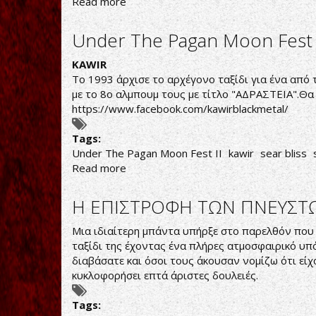
Read more
about
Under
The
Under The Pagan Moon Fest 
Pagan
Moon
KAWIR
Fest
Tο 1993 άρχισε το αρχέγονο ταξίδι για ένα από 
II
με το 8ο αλμπουμ τους με τίτλο "ΑΔΡΑΣΤΕΙΑ".Θα
https://www.facebook.com/kawirblackmetal/
Tags:
Under The Pagan Moon Fest II
kawir
sear bliss
Read more
about
Under
The
Η ΕΠΙΣΤΡΟΦΗ ΤΩΝ ΠΝΕΥΣΤ
Pagan
Moon
Μια ιδιαίτερη μπάντα υπήρξε στο παρελθόν που εί
Fest
ταξίδι της έχοντας ένα πλήρες ατμοσφαιρικό υπ
II
διαβάσατε και όσοι τους άκουσαν νομίζω ότι είχ
κυκλοφορήσει επτά άριστες δουλειές.
Tags: