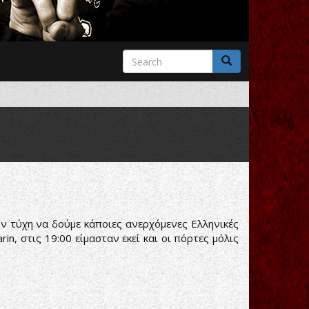
Search
form
Search
ην τύχη να δούμε κάποιες ανερχόμενες Ελληνικές
rin, στις 19:00 είμασταν εκεί και οι πόρτες μόλις