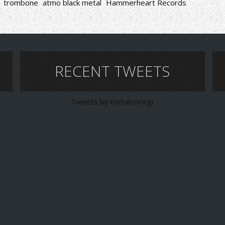
trombone
atmo black metal
Hammerheart Records
RECENT TWEETS
Tweets by metalzonegr