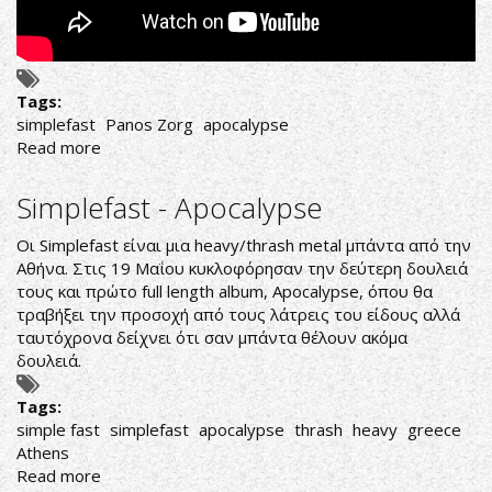
Tags:
simplefast
Panos Zorg
apocalypse
Read more
about
SIMPLEFAST:
ΑΝΑΚΟΙΝΩΣΑΝ
Simplefast - Apocalypse
ΤΟ
ΝΕΟ
Οι Simplefast είναι μια heavy/thrash metal μπάντα από την
ΤΟΥΣ
Αθήνα. Στις 19 Μαΐου κυκλοφόρησαν την δεύτερη δουλειά
ΚΙΘΑΡΙΣΤΑ
τους και πρώτο full length album, Apocalypse, όπου θα
τραβήξει την προσοχή από τους λάτρεις του είδους αλλά
ταυτόχρονα δείχνει ότι σαν μπάντα θέλουν ακόμα
δουλειά.
Tags:
simple fast
simplefast
apocalypse
thrash
heavy
greece
Athens
Read more
about