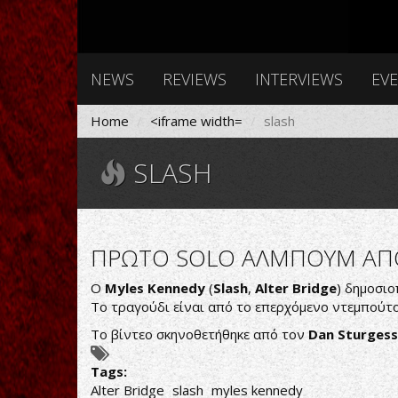
NEWS
REVIEWS
INTERVIEWS
EV
Home
<iframe width=
slash
SLASH
ΠΡΩΤΟ SOLO ΑΛΜΠΟΥΜ ΑΠΟ
O
Myles Kennedy
(
Slash
,
Alter Bridge
) δημοσιο
Το τραγούδι είναι από το επερχόμενο ντεμπούτ
Το βίντεο σκηνοθετήθηκε από τον
Dan
Sturgess
Tags:
Alter Bridge
slash
myles kennedy