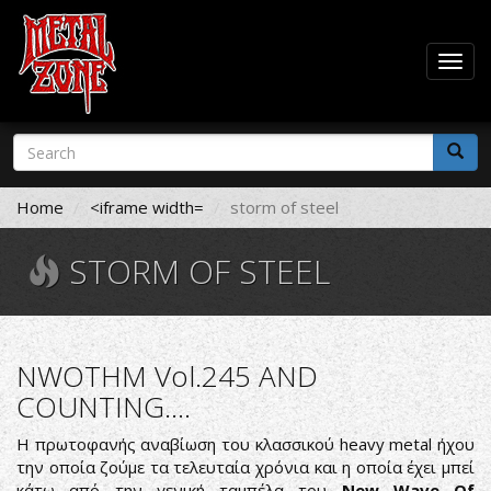
Togg
navig
Skip
Search
to
form
main
Search
content
Home
<iframe width=
storm of steel
STORM OF STEEL
NWOTHM Vol.245 AND
COUNTING....
Η πρωτοφανής αναβίωση του κλασσικού heavy metal ήχου
την οποία ζούμε τα τελευταία χρόνια και η οποία έχει μπεί
κάτω από την γενική ταμπέλα του
New Wave Of