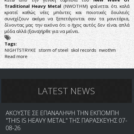
Traditional Heavy Metal
(NWOTHM) φαίνεται ότι καλά
κρατεί καθώς νέες μπάντες και ποιοτικές δουλειές
συνεχίζουν ακόμα να ξεπετάγονται σαν τα μανιτάρια,
δίνοντας μας την εικόνα ότι ο ήχος αυτός δεν είναι απλά
μόδα αλλά (ξανα)ήρθε για να μείνει.
Tags:
NIGHTSTRYKE
storm of steel
skol records
nwothm
Read more
about
NWOTHM
Vol.245
AND
COUNTING....
LATEST NEWS
ΑΚΟΥΣΤΕ ΣΕ ΕΠΑΝΑΛΗΨΗ ΤΗΝ ΕΚΠΟΜΠΗ
"THIS IS HEAVY METAL" ΤΗΣ ΠΑΡΑΣΚΕΥΗΣ 07-
08-26