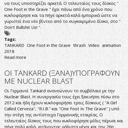
να τους υποστηρίζει αρκετά. Ο τελευταίος τους δίσκος ''
ΑΛΛΟΙ
One Foot in the Grave '' έχει πάνω από ένα χρόνο που
ΝΑ
κυκλοφόρησε και τα πήγε αρκετά καλά εμπορικά ώστε να
ΠΑΝ
γυριστεί ένα νέο βίντεο από το συγκεκριμένο δίσκο, στο ''
ΝΑ
Don't Bullshit Us! ''.
BEERΟΘΟΥΝΕ
Tags:
TANKARD
One Foot in the Grave
thrash
Video
animation
2018
Read more
about
ΟΙ
TANKARD
ΟΙ TANKARD (ΞΑΝΑ)ΥΠΟΓΡΑΦΟΥΝ
ΑΠΕΙΛΗΤΙΚΟΙ
ΜΕ NUCLEAR BLAST
ΑΚΟΜΑ
ΚΑΙ
Οι Γερμανοί Tankard ανανεώνουν το συμβόλαιο με την
ΣΑΝ
Nuclear Blast. Η συνεργασία τους έχει ξεκινήσει πίσω στο
ΚΑΡΤΟΥΝΣ
2012 και ήδη έχουν κυκλοφορήσει τρεις δίσκους ( "A Girl
Called Cerveza", "R.I.B." και "One Foot In The Grave" ) υπό
την στέγη της αντίστοιχα Γερμανικής εταιρίας. Ο
τελευταίος δίσκος τους που κυκλοφόρησε μόλις πέρυσι και
πήγε πολύ καλά, φτάνοντας μάλιστα μέχρι και την 26η