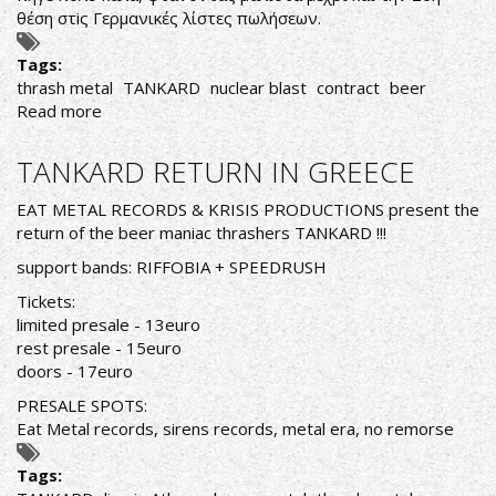
θέση στiς Γερμανικές λίστες πωλήσεων.
Tags:
thrash metal
TANKARD
nuclear blast
contract
beer
Read more
about
ΟΙ
TANKARD
TANKARD RETURN IN GREECE
(ΞΑΝΑ)ΥΠΟΓΡΑΦΟΥΝ
ΜΕ
EAT METAL RECORDS & KRISIS PRODUCTIONS present the
NUCLEAR
return of the beer maniac thrashers TANKARD !!!
BLAST
support bands: RIFFOBIA + SPEEDRUSH
Tickets:
limited presale - 13euro
rest presale - 15euro
doors - 17euro
PRESALE SPOTS:
Eat Metal records, sirens records, metal era, no remorse
Tags: