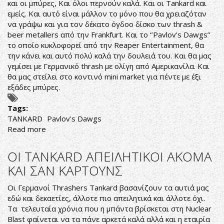
και οι μπύρες, Και όλοι περνούν καλά. Και οι Tankard και
εμείς. Και αυτό είναι μάλλον το μόνο που θα χρειαζόταν
να γράψω και για τον δέκατο όγδοο δίσκο των thrash &
beer metallers από την Frankfurt. Και το ‘’Pavlov's Dawgs’’
το οποίο κυκλοφορεί από την Reaper Entertainment, θα
την κάνει και αυτό πολύ καλά την δουλειά του. Και θα μας
γεμίσει με Γερμανικό thrash με ολίγη από Αμερικανίλα. Και
θα μας στείλει στο κοντινό mini market για πέντε με έξι
εξάδες μπύρες.
Tags:
TANKARD
Pavlov's Dawgs
Read more
about
ΟΙ
TANKARD
ΟΙ TANKARD ΑΠΕΙΛΗΤΙΚΟΙ ΑΚΟΜΑ
ΚΑΙ
ΚΑΙ ΣΑΝ ΚΑΡΤΟΥΝΣ
Η
EINTRACHT
Οι Γερμανοί Thrashers Tankard βασανίζουν τα αυτιά μας
FRANKFURT
εδώ και δεκαετίες, άλλοτε πιο απειλητικά και άλλοτε όχι.
ΝΑ
Τα τελευταία χρόνια που η μπάντα βρίσκεται στη Nuclear
ΚΕΡΔΑΝΕ...ΚΑΙ
Blast φαίνεται να τα πάνε αρκετά καλά αλλά και η εταιρία
ΟΙ