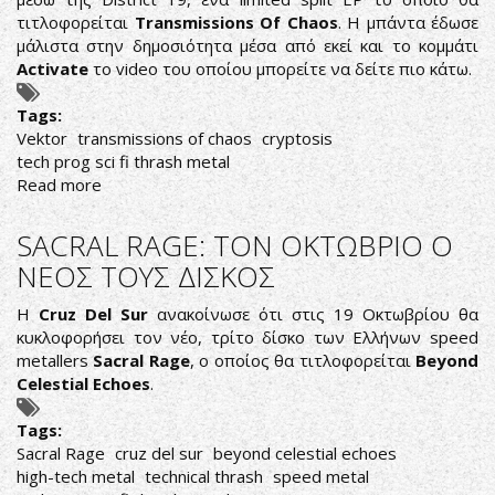
τιτλοφορείται
Transmissions Of Chaos
. Η μπάντα έδωσε
μάλιστα στην δημοσιότητα μέσα από εκεί και το κομμάτι
Activate
το video του οποίου μπορείτε να δείτε πιο κάτω.
Tags:
Vektor
transmissions of chaos
cryptosis
tech prog sci fi thrash metal
Read more
about
VEKTOR:
ΕΠΙΣΤΡΕΦΟΥΝ
SACRAL RAGE: ΤΟΝ ΟΚΤΩΒΡΙΟ Ο
ΣΤΗ
ΝΕΟΣ ΤΟΥΣ ΔΙΣΚΟΣ
ΔΙΣΚΟΓΡΑΦΙΑ
ΜΕ
Η
Cruz Del Sur
ανακοίνωσε ότι στις 19 Οκτωβρίου θα
ΕΝΑ
κυκλοφορήσει τον νέο, τρίτο δίσκο των Ελλήνων speed
SPLIT
metallers
Sacral Rage
, ο οποίος θα τιτλοφορείται
Beyond
EP
Celestial Echoes
.
Tags:
Sacral Rage
cruz del sur
beyond celestial echoes
high-tech metal
technical thrash
speed metal