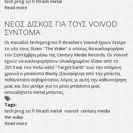
tech prog sci fi thrash metal
Read more
about
SACRAL
RAGE:
ΝΕΟΣ ΔΙΣΚΟΣ ΓΙΑ ΤΟΥΣ VOIVOD
ΤΟΝ
ΣΥΝΤΟΜΑ
ΟΚΤΩΒΡΙΟ
Ο
Οι Καναδοί tech/prog/sci fi thrashers Voivod έχουν έτοιμο
ΝΕΟΣ
το νέο τους δίσκο ''The Wake'' ο οποίος θα κυκλοφορήσει
ΤΟΥΣ
τον Σεπτέμβρη μέσω της Century Media Records.
Οι Voivod
ΔΙΣΚΟΣ
έχουν να κυκλοφορήσουν ολοκληρωμένο δίσκο από το
2013 και τον πολύ καλό ''Target:Earth'' ενώ την επόμενη
χρονιά ο μπασίστα Blacky (ξανα)έφυγε από την μπάντα,
πιθανότατα σοβαρότατος λόγος γι αυτή την καθυστέρηση
μιας και δεν μιλάμε για το μέσο μπάσίστα μιας
οποιαδήποτε metal μπάντες.
Tags:
tech prog sci fi thrash metal
voivod
century media
the wake
Read more
about
ΝΕΟΣ