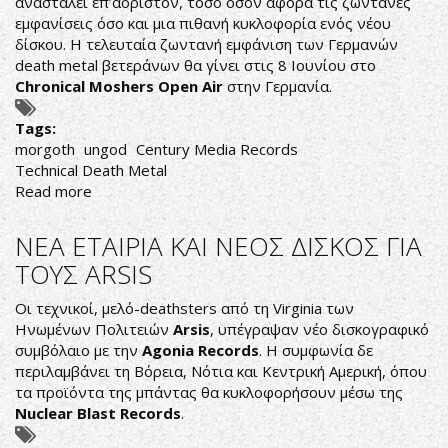
ανασταλεί επ’αόριστον, τόσο όσον αφορά τις ζωντανές
εμφανίσεις όσο και μια πιθανή κυκλοφορία ενός νέου
δίσκου. Η τελευταία ζωντανή εμφάνιση των Γερμανών
death metal βετεράνων θα γίνει στις 8 Ιουνίου στο
Chronical Moshers Open Air
στην Γερμανία.
Tags:
morgoth
ungod
Century Media Records
Technical Death Metal
Read more
about
ΣΤΟΝ
ΠΑΓΟ
ΝΕΑ ΕΤΑΙΡΙΑ ΚΑΙ ΝΕΟΣ ΔΙΣΚΟΣ ΓΙΑ
ΜΠΑΙΝΟΥΝ
ΤΟΥΣ ARSIS
ΟΙ
MORGOTH
Οι τεχνικοί, μελό-deathsters από τη Virginia των
Ηνωμένων Πολιτειών
Arsis
, υπέγραψαν νέο δισκογραφικό
συμβόλαιο με την
Agonia Records
. Η συμφωνία δε
περιλαμβάνει τη Βόρεια, Νότια και Κεντρική Αμερική, όπου
τα προϊόντα της μπάντας θα κυκλοφορήσουν μέσω της
Nuclear Blast Records
.