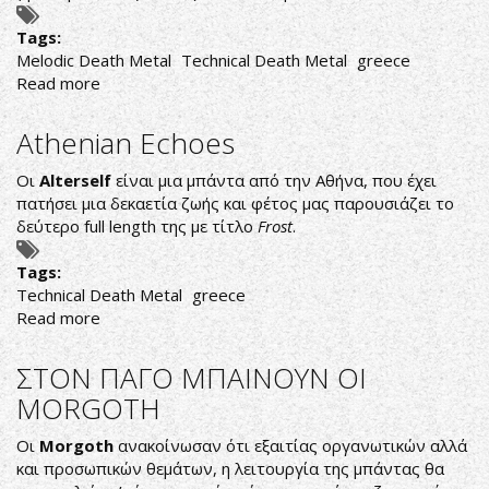
Tags:
Melodic Death Metal
Technical Death Metal
greece
Read more
about
Heading
To
Athenian Echoes
The
Top
Οι
Alterself
είναι μια μπάντα από την Αθήνα, που έχει
πατήσει μια δεκαετία ζωής και φέτος μας παρουσιάζει το
δεύτερο full length της με τίτλο
Frost
.
Tags:
Technical Death Metal
greece
Read more
about
Athenian
Echoes
ΣΤΟΝ ΠΑΓΟ ΜΠΑΙΝΟΥΝ ΟΙ
MORGOTH
Οι
Morgoth
ανακοίνωσαν ότι εξαιτίας οργανωτικών αλλά
και προσωπικών θεμάτων, η λειτουργία της μπάντας θα