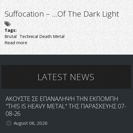
Decapitated
–
Suffocation – …Of The Dark Light
Anticult
Tags:
Brutal
Technical Death Metal
Read more
about
Suffocation
–
…
Of
The
LATEST NEWS
Dark
Light
ΑΚΟΥΣΤΕ ΣΕ ΕΠΑΝΑΛΗΨΗ ΤΗΝ ΕΚΠΟΜΠΗ
"THIS IS HEAVY METAL" ΤΗΣ ΠΑΡΑΣΚΕΥΗΣ 07-
08-26
August 08, 2026