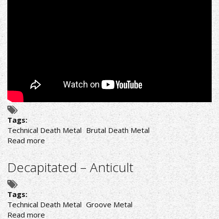
Tags:
Technical Death Metal
Brutal Death Metal
Read more
about
Origin
–
Decapitated – Anticult
Unparalleled
Universe
Tags:
Technical Death Metal
Groove Metal
Read more
about