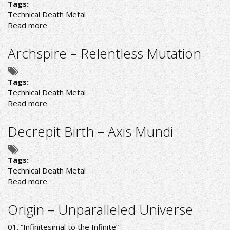
Tags:
Technical Death Metal
Read more
about
ΝΕΑ
ΕΤΑΙΡΙΑ
Archspire – Relentless Mutation
ΚΑΙ
ΝΕΟΣ
ΔΙΣΚΟΣ
Tags:
ΓΙΑ
Technical Death Metal
ΤΟΥΣ
Read more
about
ARSIS
Archspire
–
Decrepit Birth – Axis Mundi
Relentless
Mutation
Tags:
Technical Death Metal
Read more
about
Decrepit
Birth
Origin – Unparalleled Universe
–
Axis
01. “Infinitesimal to the Infinite”